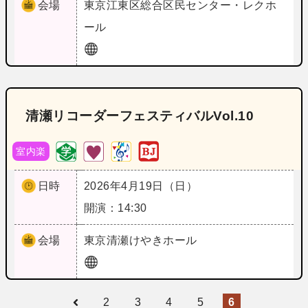
会場
東京
江東区総合区民センター・レクホ
ール
清瀬リコーダーフェスティバルVol.10
室内楽
日時
2026年4月19日（日）
開演：14:30
会場
東京
清瀬けやきホール
2
3
4
5
6