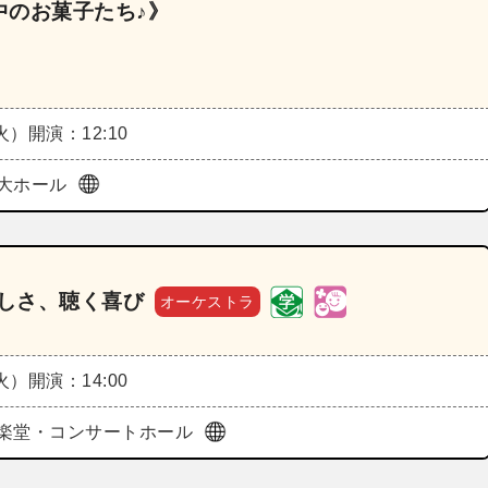
中のお菓子たち♪》
（火）
開演：12:10
大ホール
楽しさ、聴く喜び
オーケストラ
（火）
開演：14:00
楽堂・コンサートホール