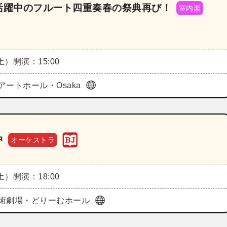
広島で活躍中のフルート四重奏春の祭典再び！
室内楽
（土）
開演：15:00
アートホール・Osaka
中
オーケストラ
（土）
開演：18:00
術劇場・どりーむホール