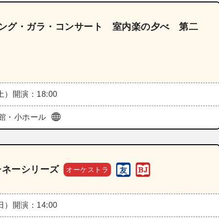
ニング・ガラ・コンサート 室内楽の夕べ 第二
（土）
開演：18:00
館・小ホール
チネーシリーズ
オーケストラ
（日）
開演：14:00