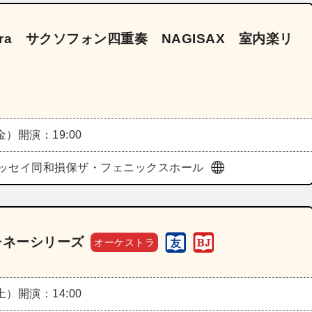
hestra サクソフォン四重奏 NAGISAX 室内楽リ
（金）
開演：19:00
ッセイ同和損保ザ・フェニックスホール
チネーシリーズ
オーケストラ
（土）
開演：14:00