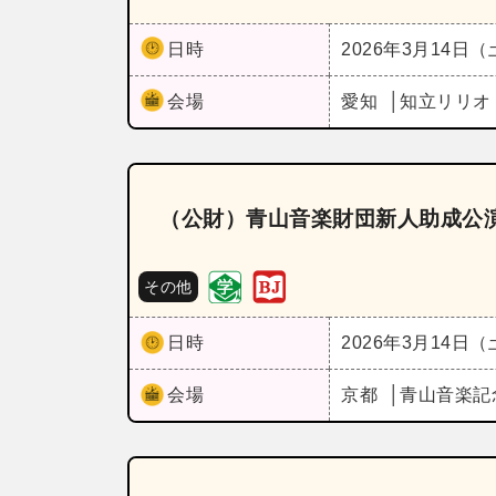
日時
2026年3月14日
会場
愛知
知立リリオ
（公財）青山音楽財団新人助成公演
その他
日時
2026年3月14日
会場
京都
青山音楽記