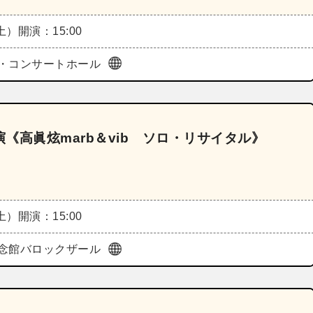
（土）
開演：15:00
・コンサートホール
《高眞炫marb＆vib ソロ・リサイタル》
（土）
開演：15:00
念館バロックザール