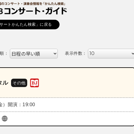
サートかんたん検索」に戻る
順：
表示件数：
タル
その他
（金）
開演：19:00
ザ