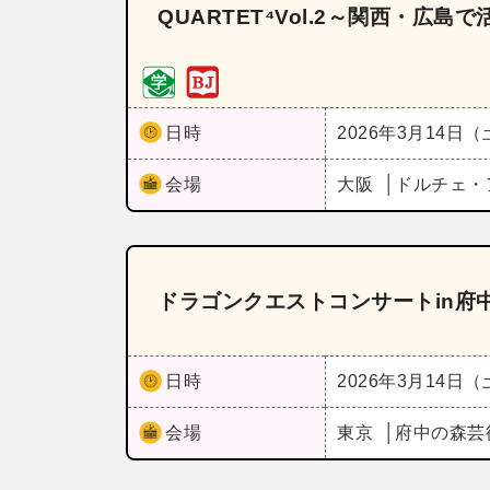
QUARTET⁴Vol.2～関西・
日時
2026年3月14日
会場
大阪
ドルチェ・
ドラゴンクエストコンサートin府
日時
2026年3月14日
会場
東京
府中の森芸