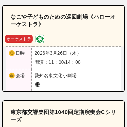
なごや子どものための巡回劇場《ハローオ
ーケストラ》
オーケストラ
日時
2026年3月26日（木）
開演：11：00/14：00
会場
愛知
名東文化小劇場
東京都交響楽団第1040回定期演奏会Cシリ
ーズ