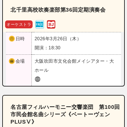
北千里高校吹奏楽部第36回定期演奏会
オーケストラ
日時
2026年3月26日（木）
開演：18:30
会場
大阪
吹田市文化会館メイシアター・大
ホール
名古屋フィルハーモニー交響楽団 第100回
市民会館名曲シリーズ《ベートーヴェン
PLUSⅤ》