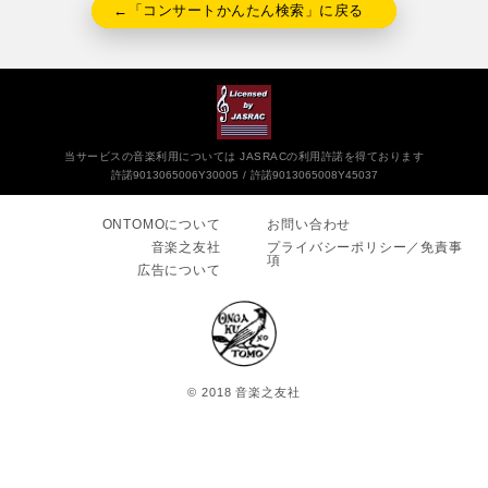
←「コンサートかんたん検索」に戻る
当サービスの音楽利用については JASRACの利用許諾を得ております
許諾9013065006Y30005
許諾9013065008Y45037
ONTOMOについて
お問い合わせ
音楽之友社
プライバシーポリシー／免責事
項
広告について
© 2018 音楽之友社