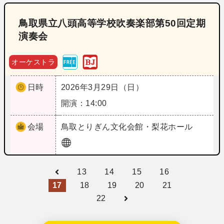
鳥取県立八頭高等学校吹奏楽部第50回定期
演奏会
オーケストラ
日時
2026年3月29日（日）
開演：14:00
会場
鳥取
とりぎん文化会館・梨花ホール
13
14
15
16
17
18
19
20
21
22