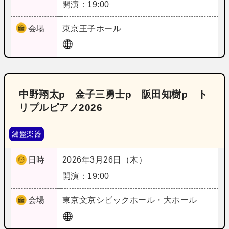
開演：19:00
会場
東京
王子ホール
中野翔太p 金子三勇士p 阪田知樹p ト
リプルピアノ2026
鍵盤楽器
日時
2026年3月26日（木）
開演：19:00
会場
東京
文京シビックホール・大ホール