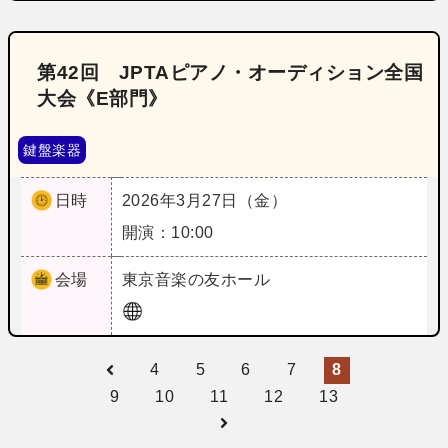
第42回 JPTAピアノ・オーディション全国
大会《E部門》
鍵盤楽器
日時
2026年3月27日（金）
開演：10:00
会場
東京
音楽の友ホール
4
5
6
7
8
9
10
11
12
13