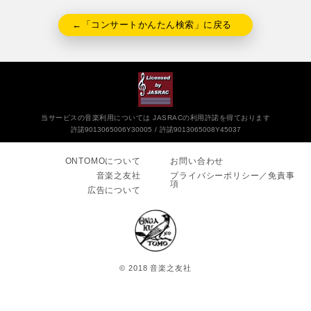
←「コンサートかんたん検索」に戻る
当サービスの音楽利用については JASRACの利用許諾を得ております
許諾9013065006Y30005
許諾9013065008Y45037
ONTOMOについて
お問い合わせ
音楽之友社
プライバシーポリシー／免責事
項
広告について
© 2018 音楽之友社