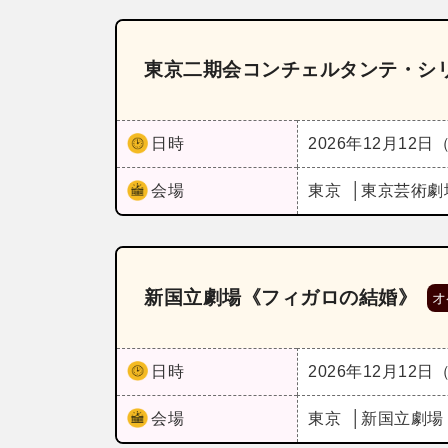
東京二期会コンチェルタンテ・シ
日時
2026年12月12日
会場
東京
東京芸術劇
新国立劇場《フィガロの結婚》
オ
日時
2026年12月12日
会場
東京
新国立劇場