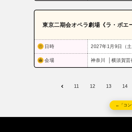
東京二期会オペラ劇場《ラ・ボエ
日時
2027年1月9日（
会場
神奈川
横須賀芸
11
12
13
14
←「コン