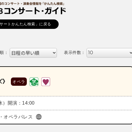
サートかんたん検索」に戻る
順：
表示件数：
ズ》
オペラ
（水）
開演：14:00
・オペラパレス