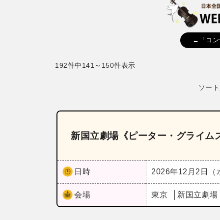
←「コン
192件中141～150件表示
ソート
新国立劇場《ピーター・グライム
日時
2026年12月2日
会場
東京
新国立劇場