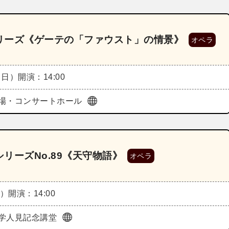
リーズ《ゲーテの「ファウスト」の情景》
オペラ
（日）
開演：14:00
場・コンサートホール
リーズNo.89《天守物語》
オペラ
土）
開演：14:00
学人見記念講堂