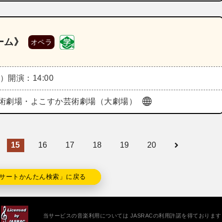
ーム》
オペラ
土）
開演：14:00
術劇場・よこすか芸術劇場（大劇場）
15
16
17
18
19
20
サートかんたん検索」に戻る
当サービスの音楽利用については JASRACの利用許諾を得ております