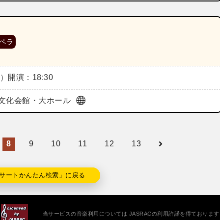
ペラ
木）
開演：18:30
文化会館・大ホール
8
9
10
11
12
13
サートかんたん検索」に戻る
当サービスの音楽利用については JASRACの利用許諾を得ております