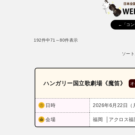
←「コン
192件中71～80件表示
ソート
ハンガリー国立歌劇場《魔笛》
オ
日時
2026年6月22日
会場
福岡
アクロス福