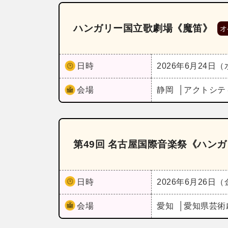
ハンガリー国立歌劇場《魔笛》
オ
日時
2026年6月24日
会場
静岡
アクトシテ
第49回 名古屋国際音楽祭《ハン
日時
2026年6月26日
会場
愛知
愛知県芸術