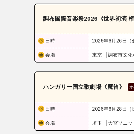
調布国際音楽祭2026《世界初演 
日時
2026年6月26日
会場
東京
調布市文化
ハンガリー国立歌劇場《魔笛》
オ
日時
2026年6月28日
会場
埼玉
大宮ソニッ