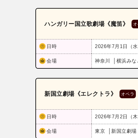
ハンガリー国立歌劇場《魔笛》
オ
日時
2026年7月1日（
会場
神奈川
横浜みな
新国立劇場《エレクトラ》
オペラ
日時
2026年7月2日（
会場
東京
新国立劇場