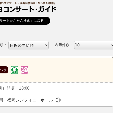
サートかんたん検索」に戻る
順：
表示件数：
ペラ
（月）
開演：18:00
岡・福岡シンフォニーホール