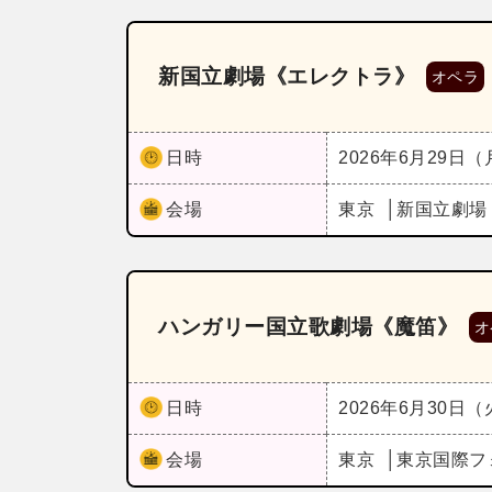
新国立劇場《エレクトラ》
オペラ
日時
2026年6月29日
会場
東京
新国立劇場
ハンガリー国立歌劇場《魔笛》
オ
日時
2026年6月30日
会場
東京
東京国際フ