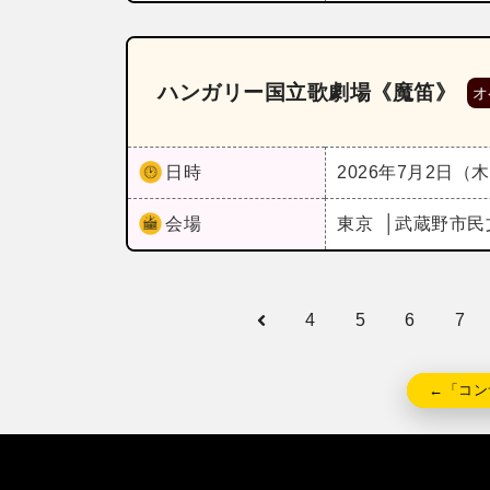
ハンガリー国立歌劇場《魔笛》
オ
日時
2026年7月2日（
会場
東京
武蔵野市民
4
5
6
7
←「コン