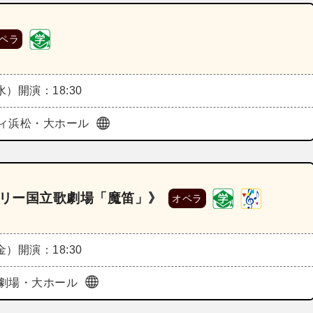
ペラ
（水）
開演：18:30
ィ浜松・大ホール
ガリー国立歌劇場「魔笛」》
オペラ
（金）
開演：18:30
劇場・大ホール