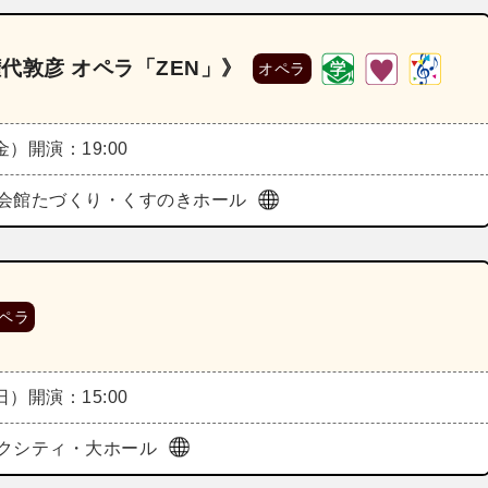
権代敦彦 オペラ「ZEN」》
オペラ
（金）
開演：19:00
会館たづくり・くすのきホール
ペラ
（日）
開演：15:00
クシティ・大ホール