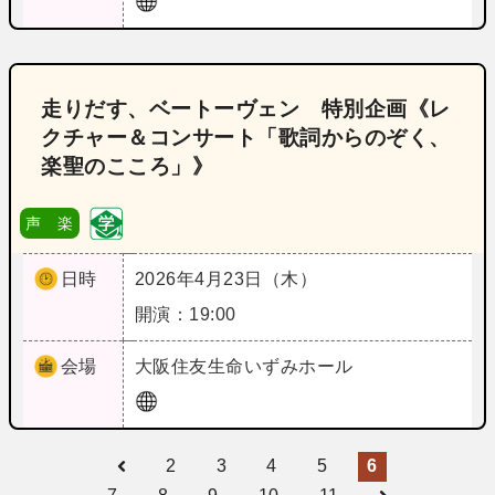
走りだす、ベートーヴェン 特別企画《レ
クチャー＆コンサート「歌詞からのぞく、
楽聖のこころ」》
声 楽
日時
2026年4月23日（木）
開演：19:00
会場
大阪
住友生命いずみホール
2
3
4
5
6