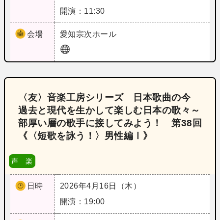
開演：11:30
会場
愛知
宗次ホール
〈友〉音楽工房シリーズ 日本歌曲の今
過去と現代を生かして楽しむ日本の歌々～
部厚い層の歌手に接してみよう！ 第38回
《〈短歌を詠う！〉男性編Ⅰ》
声 楽
日時
2026年4月16日（木）
開演：19:00