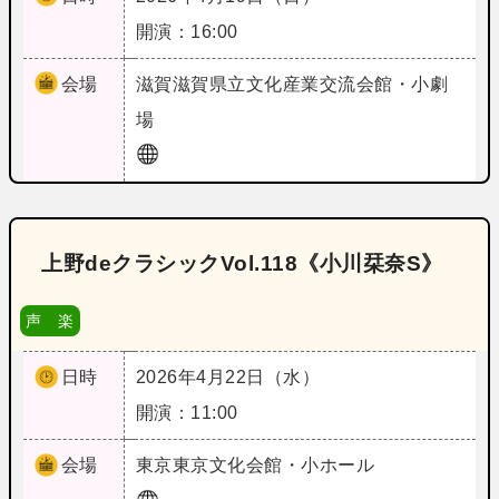
開演：16:00
会場
滋賀
滋賀県立文化産業交流会館・小劇
場
上野deクラシックVol.118《小川栞奈S》
声 楽
日時
2026年4月22日（水）
開演：11:00
会場
東京
東京文化会館・小ホール