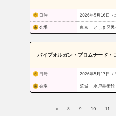
日時
2026年5月16日
会場
東京
としま区民
パイプオルガン・プロムナード・コン
日時
2026年5月17日
会場
茨城
水戸芸術館
8
9
10
11