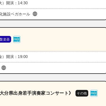
（火）
開演：14:30
化施設ベガホール
盤楽器
（金）
開演：19:00
ル
《大分県出身若手演奏家コンサート》
その他