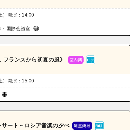
（土）
開演：14:00
aza・国際会議室
米，フランスから初夏の風》
室内楽
（土）
開演：15:00
ザ
ンサート～ロシア音楽の夕べ
鍵盤楽器