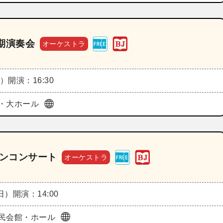
期演奏会
オーケストラ
土）
開演：16:30
・大ホール
ーンコンサート
オーケストラ
（日）
開演：14:00
民会館・ホール