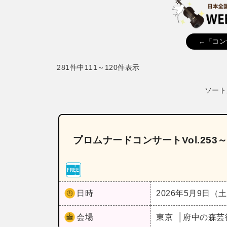
←「コン
281件中111～120件表示
ソート
プロムナードコンサートVol.25
日時
2026年5月9日（
会場
東京
府中の森芸