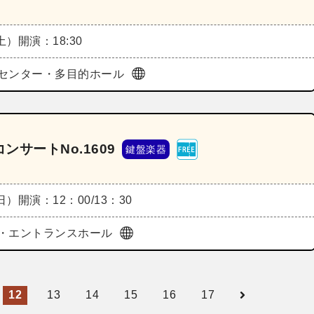
（土）
開演：18:30
センター・多目的ホール
サートNo.1609
鍵盤楽器
（日）
開演：12：00/13：30
・エントランスホール
12
13
14
15
16
17