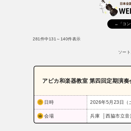
←「コン
281件中131～140件表示
ソート
アピカ和楽器教室 第四回定期演奏
日時
2026年5月23日
会場
兵庫
西脇市立音