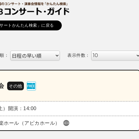
サートかんたん検索」に戻る
順：
表示件数：
会
その他
（土）
開演：14:00
楽ホール（アピカホール）