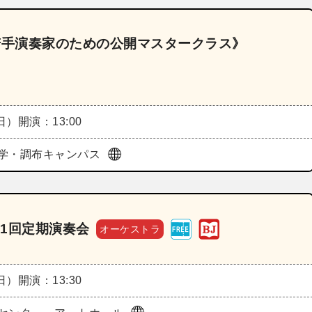
4《若手演奏家のための公開マスタークラス》
（日）
開演：13:00
学・調布キャンパス
1回定期演奏会
オーケストラ
（日）
開演：13:30