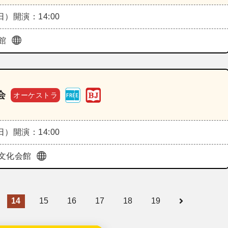
（日）
開演：14:00
館
会
オーケストラ
（日）
開演：14:00
文化会館
14
15
16
17
18
19