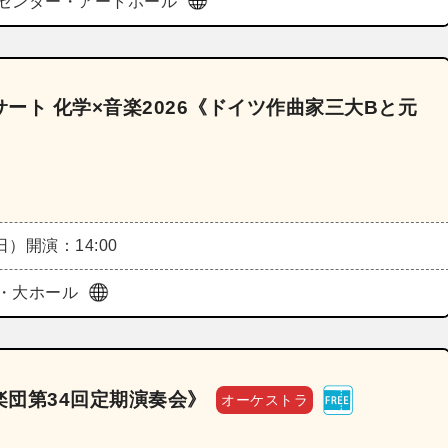
センター・アートホール
ート 化学×音楽2026《ドイツ作曲家三大Bと元
（日）
開演：14:00
・大ホール
団第34回定期演奏会》
オーケストラ