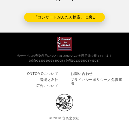
←「コンサートかんたん検索」に戻る
当サービスの音楽利用については JASRACの利用許諾を得ております
許諾9013065006Y30005
許諾9013065008Y45037
ONTOMOについて
お問い合わせ
音楽之友社
プライバシーポリシー／免責事
項
広告について
© 2018 音楽之友社