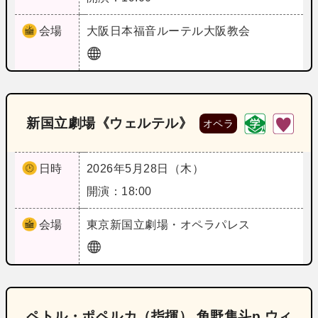
会場
大阪
日本福音ルーテル大阪教会
新国立劇場《ウェルテル》
オペラ
日時
2026年5月28日（木）
開演：18:00
会場
東京
新国立劇場・オペラパレス
ペトル・ポペルカ（指揮） 角野隼斗p ウィ