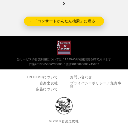
←「コンサートかんたん検索」に戻る
当サービスの音楽利用については JASRACの利用許諾を得ております
許諾9013065006Y30005
許諾9013065008Y45037
ONTOMOについて
お問い合わせ
音楽之友社
プライバシーポリシー／免責事
項
広告について
© 2018 音楽之友社