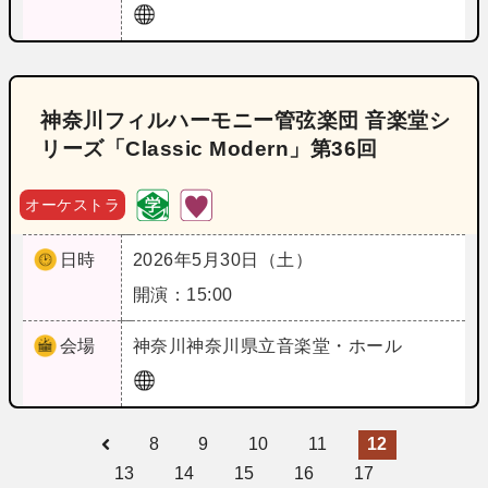
神奈川フィルハーモニー管弦楽団 音楽堂シ
リーズ「Classic Modern」第36回
オーケストラ
日時
2026年5月30日（土）
開演：15:00
会場
神奈川
神奈川県立音楽堂・ホール
8
9
10
11
12
13
14
15
16
17