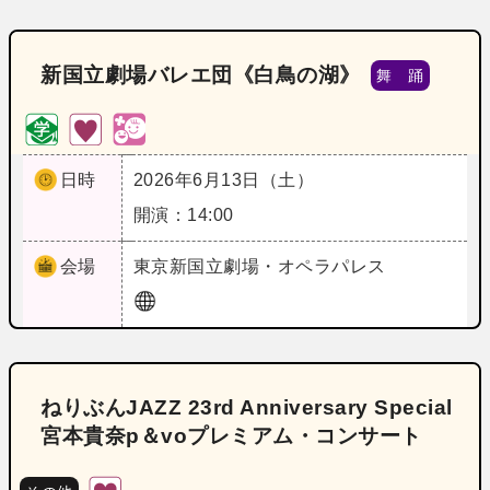
新国立劇場バレエ団《白鳥の湖》
舞 踊
日時
2026年6月13日（土）
開演：14:00
会場
東京
新国立劇場・オペラパレス
ねりぶんJAZZ 23rd Anniversary Special
宮本貴奈p＆voプレミアム・コンサート