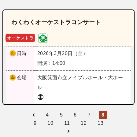
わくわくオーケストラコンサート
オーケストラ
日時
2026年3月20日（金）
開演：14:00
会場
大阪
箕面市立メイプルホール・大ホー
ル
4
5
6
7
8
9
10
11
12
13