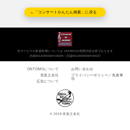
←「コンサートかんたん検索」に戻る
当サービスの音楽利用については JASRACの利用許諾を得ております
許諾9013065006Y30005
許諾9013065008Y45037
ONTOMOについて
お問い合わせ
音楽之友社
プライバシーポリシー／免責事
項
広告について
© 2018 音楽之友社