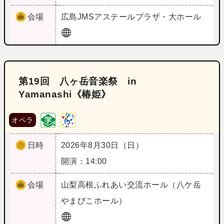
会場
広島
JMSアステールプラザ・大ホール
第19回 八ヶ岳音楽祭 in
Yamanashi《椿姫》
オペラ
日時
2026年8月30日（日）
開演：14:00
会場
山梨
高根ふれあい交流ホール（八ケ岳
やまびこホール）