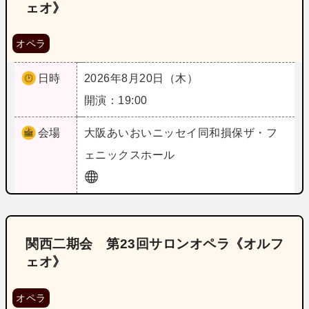
ェオ》
オペラ
日時
2026年8月20日（木）
開演：19:00
会場
大阪
あいおいニッセイ同和損保ザ・フ
ェニックスホール
関西二期会 第23回サロンオペラ《オルフ
ェオ》
オペラ