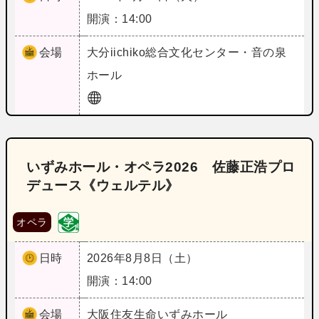
開演：14:00
会場
大分
iichiko総合文化センター・音の泉
ホール
いずみホール・オペラ2026 佐藤正浩プロ
デュース《ウェルテル》
オペラ
日時
2026年8月8日（土）
開演：14:00
会場
大阪
住友生命いずみホール