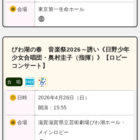
会場
東京
第一生命ホール
びわ湖の春 音楽祭2026～誘い《日野少年
少女合唱団・奥村圭子（指揮）》【ロビー
コンサート】
合 唱
日時
2026年4月26日（日）
開演：15:55
会場
滋賀
滋賀県立芸術劇場びわ湖ホール・
メインロビー