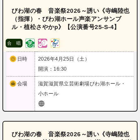
びわ湖の春 音楽祭2026～誘い《寺嶋陸也
（指揮）・びわ湖ホール声楽アンサンブ
ル・植松さやかp》【公演番号25‐S‐4】
合 唱
日時
2026年4月25日（土）
開演：16:30
会場
滋賀
滋賀県立芸術劇場びわ湖ホール・
小ホール
びわ湖の春 音楽祭2026～誘い《寺嶋陸也