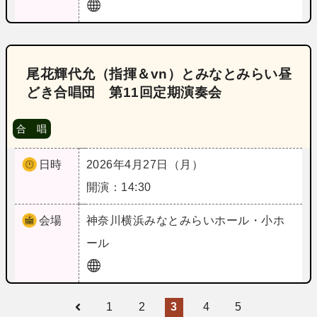
尾花輝代允（指揮＆vn）とみなとみらい昼
どき合唱団 第11回定期演奏会
合 唱
日時
2026年4月27日（月）
開演：14:30
会場
神奈川
横浜みなとみらいホール・小ホ
ール
1
2
3
4
5