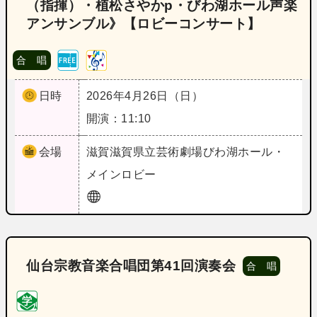
（指揮）・植松さやかp・びわ湖ホール声楽
アンサンブル》【ロビーコンサート】
合 唱
日時
2026年4月26日（日）
開演：11:10
会場
滋賀
滋賀県立芸術劇場びわ湖ホール・
メインロビー
仙台宗教音楽合唱団第41回演奏会
合 唱