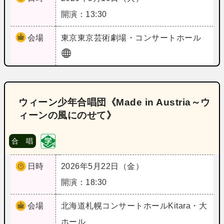
開演：13:30
会場
東京
東京芸術劇場・コンサートホール
ウィーン少年合唱団《Made in Austria～ウ
ィーンの風にのせて》
合 唱
日時
2026年5月22日（金）
開演：18:30
会場
北海道
札幌コンサートホールKitara・大
ホール