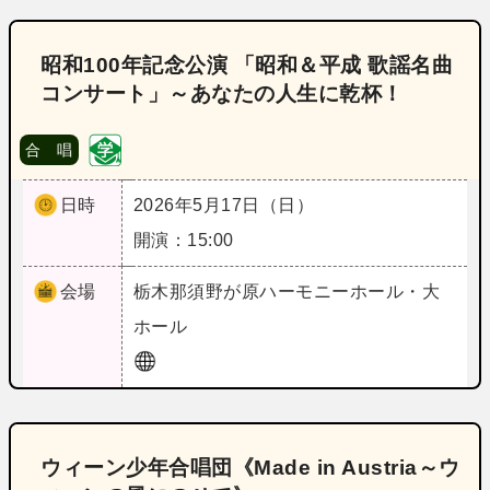
昭和100年記念公演 「昭和＆平成 歌謡名曲
コンサート」～あなたの人生に乾杯！
合 唱
日時
2026年5月17日（日）
開演：15:00
会場
栃木
那須野が原ハーモニーホール・大
ホール
ウィーン少年合唱団《Made in Austria～ウ