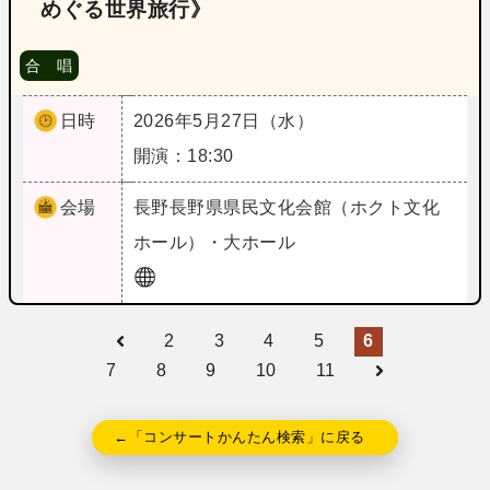
めぐる世界旅行》
合 唱
日時
2026年5月27日（水）
開演：18:30
会場
長野
長野県県民文化会館（ホクト文化
ホール）・大ホール
2
3
4
5
6
7
8
9
10
11
←「コンサートかんたん検索」に戻る