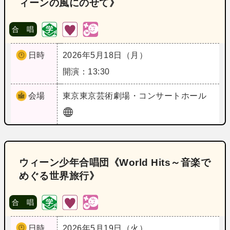
ィーンの風にのせて》
合 唱
日時
2026年5月18日（月）
開演：13:30
会場
東京
東京芸術劇場・コンサートホール
ウィーン少年合唱団《World Hits～音楽で
めぐる世界旅行》
合 唱
日時
2026年5月19日（火）