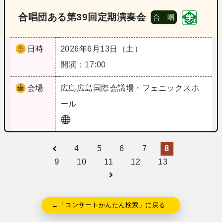
合唱団ある第39回定期演奏会
合 唱
日時
2026年6月13日（土）
開演：17:00
会場
広島
広島国際会議場・フェニックスホ
ール
4
5
6
7
8
9
10
11
12
13
←「コンサートかんたん検索」に戻る