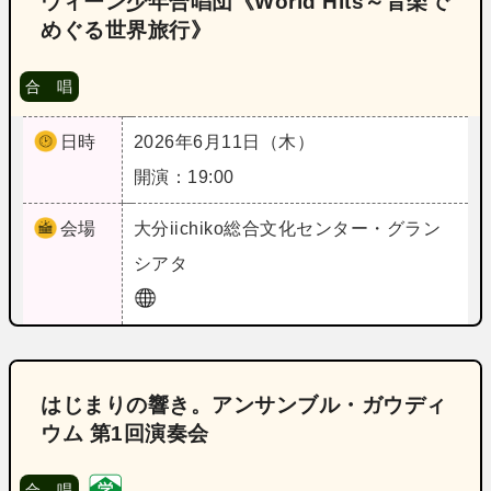
ウィーン少年合唱団《World Hits～音楽で
めぐる世界旅行》
合 唱
日時
2026年6月11日（木）
開演：19:00
会場
大分
iichiko総合文化センター・グラン
シアタ
はじまりの響き。アンサンブル・ガウディ
ウム 第1回演奏会
合 唱