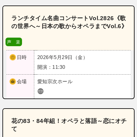
ランチタイム名曲コンサートVol.2826《歌
の世界へ～日本の歌からオペラまでVol.6》
声 楽
日時
2026年5月29日（金）
開演：11:30
会場
愛知
宗次ホール
花の83・84年組！オペラと落語～恋にオチ
て