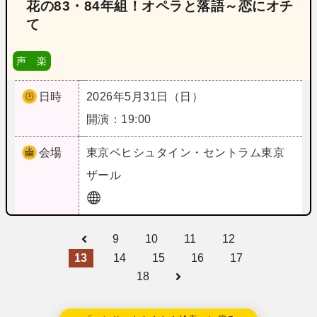
花の83・84年組！オペラと落語～恋にオチ
て
声 楽
日時
2026年5月31日（日）
開演：19:00
会場
東京
ベヒシュタイン・セントラム東京
ザール
9
10
11
12
13
14
15
16
17
18