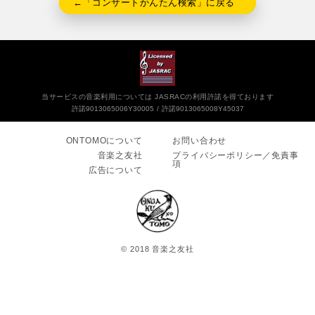
←「コンサートかんたん検索」に戻る
当サービスの音楽利用については JASRACの利用許諾を得ております
許諾9013065006Y30005
許諾9013065008Y45037
ONTOMOについて
お問い合わせ
音楽之友社
プライバシーポリシー／免責事
項
広告について
© 2018 音楽之友社