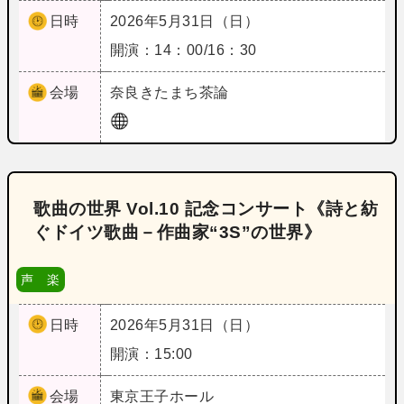
日時
2026年5月31日（日）
開演：14：00/16：30
会場
奈良
きたまち茶論
歌曲の世界 Vol.10 記念コンサート《詩と紡
ぐドイツ歌曲－作曲家“3S”の世界》
声 楽
日時
2026年5月31日（日）
開演：15:00
会場
東京
王子ホール