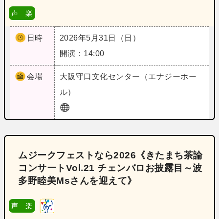
声 楽
日時
2026年5月31日（日）
開演：14:00
会場
大阪
守口文化センター（エナジーホー
ル）
ムジークフェストなら2026《きたまち茶論
コンサートVol.21 チェンバロお披露目～波
多野睦美Msさんを迎えて》
声 楽