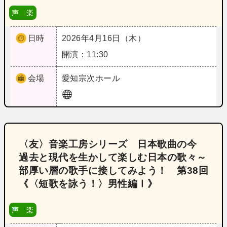
声 楽
日時
2026年4月16日（木）
開演：11:30
会場
愛知
宗次ホール
〈友〉音楽工房シリーズ 日本歌曲の今
過去と現代を生かして楽しむ日本の歌々～
部厚い層の歌手に接してみよう！ 第38回
《〈短歌を詠う！〉男性編Ⅰ》
声 楽