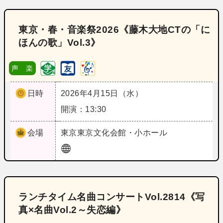
東京・春・音楽祭2026《藤木大地CTの「に
ほんの歌」Vol.3》
声 楽
日時
2026年4月15日（水）
開演：13:30
会場
東京
東京文化会館・小ホール
ランチタイム名曲コンサートVol.2814《写
真×名曲Vol.2～失恋編》