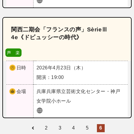
関西二期会「フランスの声」SèrieⅢ
4e《ドビュッシーの時代》
声 楽
日時
2026年4月23日（木）
開演：19:00
会場
兵庫
兵庫県立芸術文化センター・神戸
女学院小ホール
2
3
4
5
6