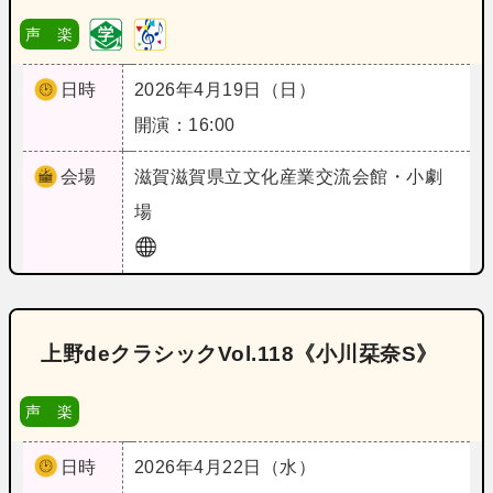
声 楽
日時
2026年4月19日（日）
開演：16:00
会場
滋賀
滋賀県立文化産業交流会館・小劇
場
上野deクラシックVol.118《小川栞奈S》
声 楽
日時
2026年4月22日（水）