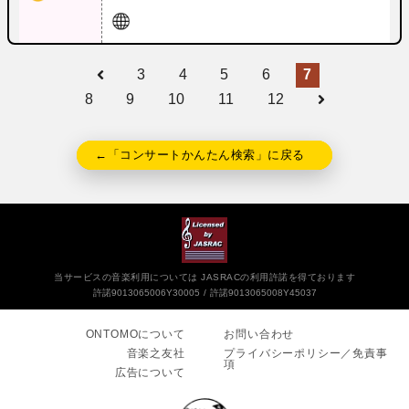
3
4
5
6
7
8
9
10
11
12
←「コンサートかんたん検索」に戻る
当サービスの音楽利用については JASRACの利用許諾を得ております
許諾9013065006Y30005
許諾9013065008Y45037
ONTOMOについて
お問い合わせ
音楽之友社
プライバシーポリシー／免責事
項
広告について