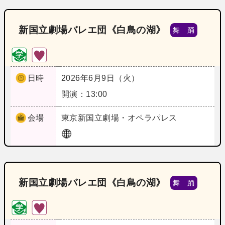
新国立劇場バレエ団《白鳥の湖》
舞 踊
日時
2026年6月9日（火）
開演：13:00
会場
東京
新国立劇場・オペラパレス
新国立劇場バレエ団《白鳥の湖》
舞 踊