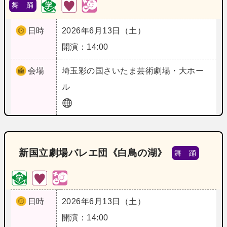
舞 踊
日時
2026年6月13日（土）
開演：14:00
会場
埼玉
彩の国さいたま芸術劇場・大ホー
ル
新国立劇場バレエ団《白鳥の湖》
舞 踊
日時
2026年6月13日（土）
開演：14:00