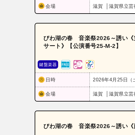
会場
滋賀
滋賀県立芸
びわ湖の春 音楽祭2026～誘い
サート》【公演番号25‐M‐2】
鍵盤楽器
日時
2026年4月25日
会場
滋賀
滋賀県立芸
びわ湖の春 音楽祭2026～誘い