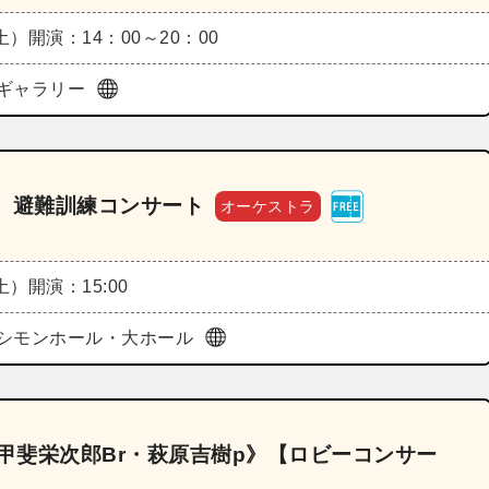
（土）
開演：14：00～20：00
ギャラリー
 避難訓練コンサート
オーケストラ
（土）
開演：15:00
シモンホール・大ホール
《甲斐栄次郎Br・萩原吉樹p》【ロビーコンサー