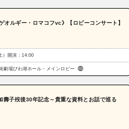
《ゲオルギー・ロマコフvc》【ロビーコンサート】
（土）
開演：14:00
術劇場びわ湖ホール・メインロビー
川加壽子歿後30年記念～貴重な資料とお話で巡る