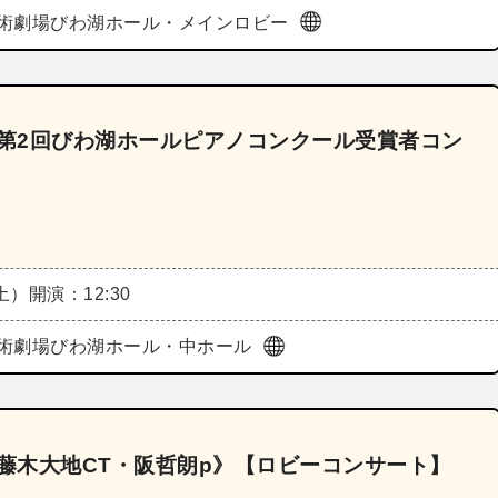
術劇場びわ湖ホール・メインロビー
《第2回びわ湖ホールピアノコンクール受賞者コン
（土）
開演：12:30
術劇場びわ湖ホール・中ホール
《藤木大地CT・阪哲朗p》【ロビーコンサート】