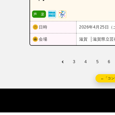
声 楽
日時
2026年4月25日
会場
滋賀
滋賀県立芸
3
4
5
6
←「コン