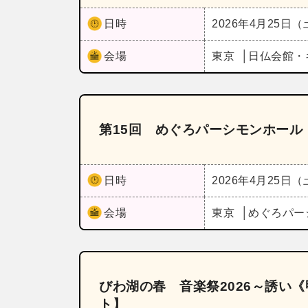
日時
2026年4月25日
会場
東京
日仏会館・
第15回 めぐろパーシモンホール
日時
2026年4月25日
会場
東京
めぐろパー
びわ湖の春 音楽祭2026～誘い
ト】