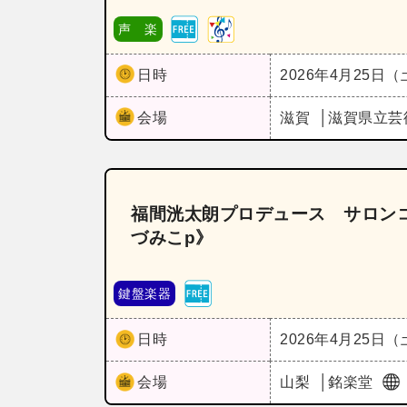
声 楽
日時
2026年4月25日
会場
滋賀
滋賀県立芸
福間洸太朗プロデュース サロンコ
づみこp》
鍵盤楽器
日時
2026年4月25日
会場
山梨
銘楽堂