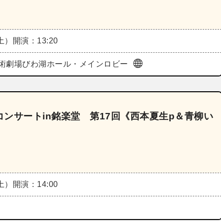
（土）
開演：13:20
術劇場びわ湖ホール・メインロビー
ンサートin銘楽堂 第17回《西本夏生p＆青柳い
（土）
開演：14:00