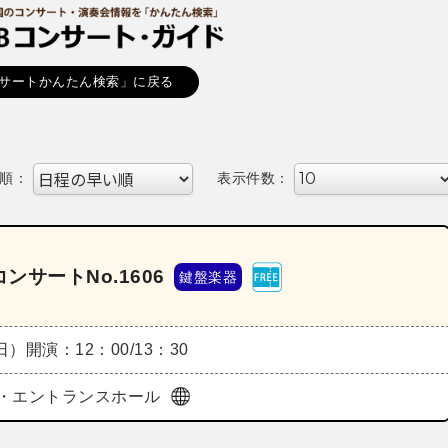
サートかんたん検索」に戻る
順：
表示件数：
サートNo.1606
鍵盤楽器
（日）
開演：12：00/13：30
・エントランスホール