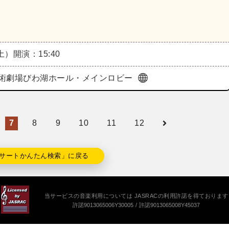
（土）
開演：15:40
術劇場びわ湖ホール・メインロビー
7
8
9
10
11
12
サートかんたん検索」に戻る
当サービスの音楽利用については JASRACの利用許諾を得ております
許諾9013065006Y30005
許諾9013065008Y45037