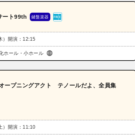
ート99th
鍵盤楽器
（木）
開演：12:15
化ホール・小ホール
《オープニングアクト テノールだよ、全員集
（土）
開演：11:10