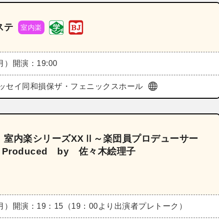
ステ
室内楽
（月）
開演：19:00
ッセイ同和損保ザ・フェニックスホール
 室内楽シリーズXXⅡ～楽団員プロデューサー
roduced by 佐々木絵理子
（月）
開演：19：15（19：00より出演者プレトーク）