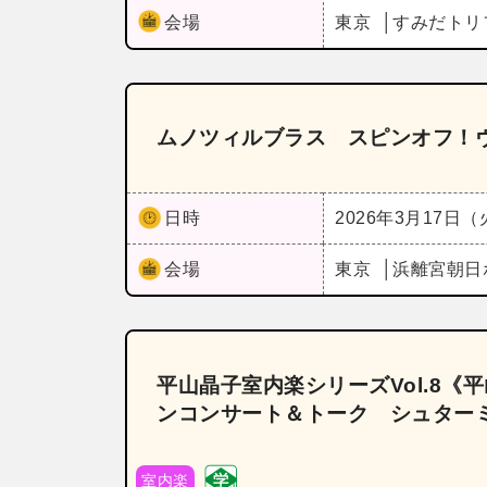
会場
東京
すみだトリ
ムノツィルブラス スピンオフ！
日時
2026年3月17日
会場
東京
浜離宮朝日
平山晶子室内楽シリーズVol.8《
ンコンサート＆トーク シュター
室内楽