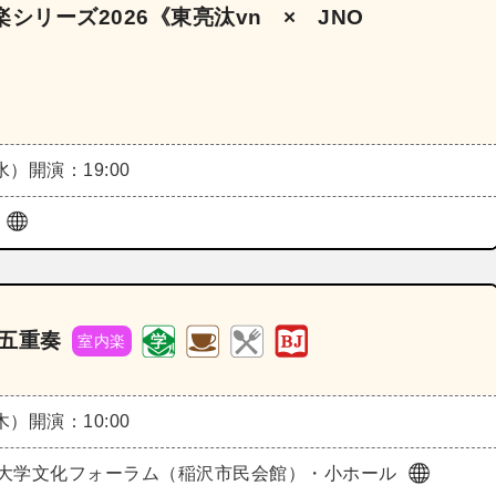
シリーズ2026《東亮汰vn × JNO
（水）
開演：19:00
堂
管五重奏
室内楽
（木）
開演：10:00
大学文化フォーラム（稲沢市民会館）・小ホール