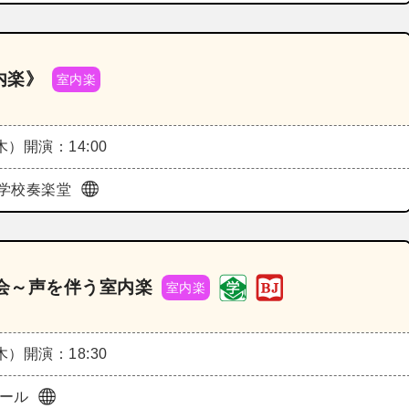
内楽》
室内楽
（木）
開演：14:00
学校奏楽堂
選会～声を伴う室内楽
室内楽
（木）
開演：18:30
ホール