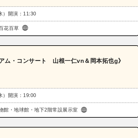
（水）
開演：11:30
百花百草
ジアム・コンサート 山根一仁vn＆岡本拓也g》
（水）
開演：19:00
物館・地球館・地下2階常設展示室