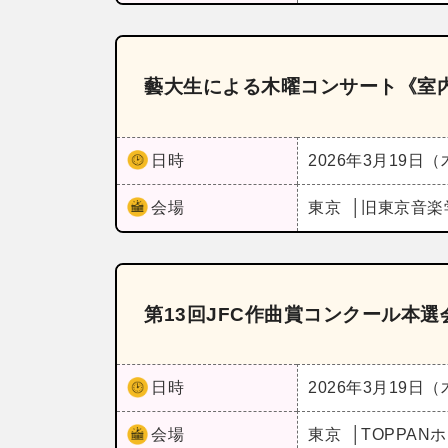
藝大生による木曜コンサート《室
日時
2026年3月19日
会場
東京
旧東京音楽
第13回JFC作曲賞コンクール本
日時
2026年3月19日
会場
東京
TOPPAN