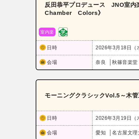
反田恭平プロデュース JNO室内楽
Chamber Colors》
室内楽
日時
2026年3月18日
会場
奈良
秋篠音楽
モーニングクラシックVol.5～木
日時
2026年3月19日
会場
愛知
名古屋文理