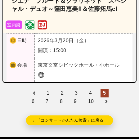
シエナ フルート＆クラリネット スペシ
ャル・デュオ～窪田恵美fl＆佐藤拓馬cl
室内楽
日時
2026年3月20日（金）
開演：15:00
会場
東京
文京シビックホール・小ホール
1
2
3
4
5
6
7
8
9
10
←「コンサートかんたん検索」に戻る