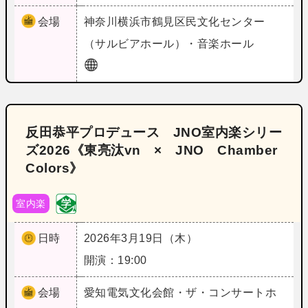
会場
神奈川
横浜市鶴見区民文化センター
（サルビアホール）・音楽ホール
反田恭平プロデュース JNO室内楽シリー
ズ2026《東亮汰vn × JNO Chamber
Colors》
室内楽
日時
2026年3月19日（木）
開演：19:00
会場
愛知
電気文化会館・ザ・コンサートホ