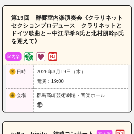
第19回 群響室内楽演奏会《クラリネット
セクションプロデュース クラリネットと
ドイツ歌曲と～中江早希S氏と北村朋幹p氏
を迎えて》
室内楽
日時
2026年3月19日（木）
開演：19:00
会場
群馬
高崎芸術劇場・音楽ホール
tuBa trinity 結成コンサート