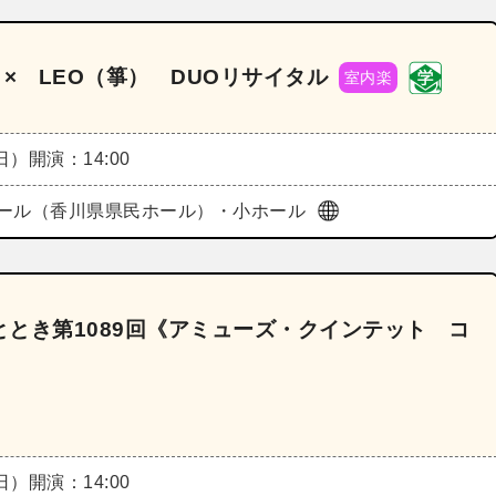
 × LEO（箏） DUOリサイタル
室内楽
（日）
開演：14:00
ール（香川県県民ホール）・小ホール
とき第1089回《アミューズ・クインテット コ
（日）
開演：14:00