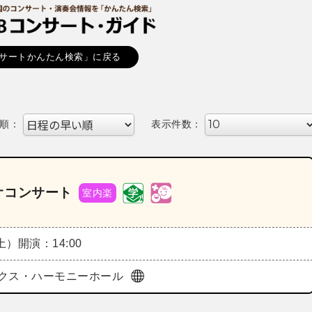
サートかんたん検索」に戻る
順：
表示件数：
オコンサート
室内楽
（土）
開演：14:00
クス・ハーモニーホール