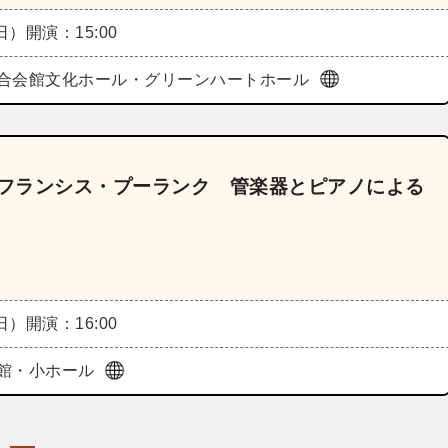
（日）
開演：15:00
合会館文化ホール・グリーンハートホール
のフランシス・プーランク 管楽器とピアノによる
（日）
開演：16:00
館・小ホール