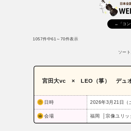
←「コン
1057件中61～70件表示
ソート
宮田大vc × LEO（箏） デュ
日時
2026年3月21日
会場
福岡
宗像ユリッ