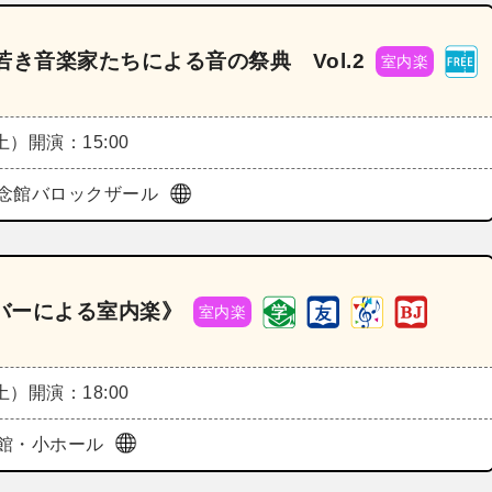
き音楽家たちによる音の祭典 Vol.2
室内楽
（土）
開演：15:00
念館バロックザール
ンバーによる室内楽》
室内楽
（土）
開演：18:00
館・小ホール