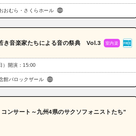
おおむら・さくらホール
き音楽家たちによる音の祭典 Vol.3
室内楽
（日）
開演：15:00
念館バロックザール
" コンサート～九州4県のサクソフォニストたち"