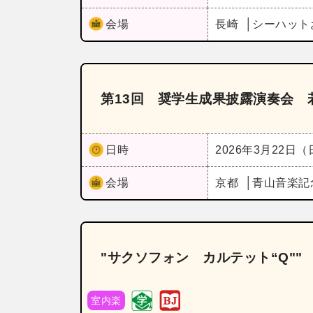
会場
長崎
シーハット
第13回 奨学生成果披露演奏会 若
日時
2026年3月22日
会場
京都
青山音楽記
"サクソフォン カルテット“Q"
室内楽