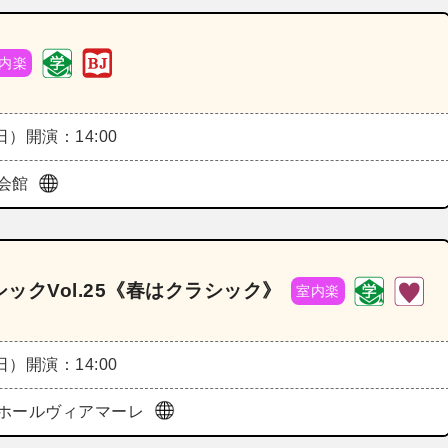
内楽
（日）
開演：14:00
会館
クVol.25《春はクラシック》
室内楽
（日）
開演：14:00
ホールヴィアマーレ