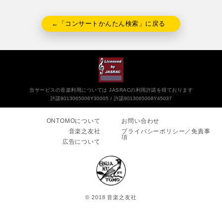
←「コンサートかんたん検索」に戻る
当サービスの音楽利用については JASRACの利用許諾を得ております
許諾9013065006Y30005
許諾9013065008Y45037
ONTOMOについて
お問い合わせ
音楽之友社
プライバシーポリシー／免責事
項
広告について
© 2018 音楽之友社