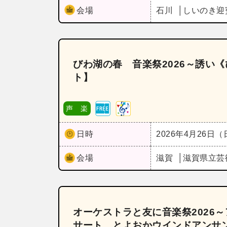
会場
石川
しいのき迎
びわ湖の春 音楽祭2026～誘い
ト】
声 楽
日時
2026年4月26日
会場
滋賀
滋賀県立芸
オーケストラと友に音楽祭2026
サート とよおかウインドアンサ