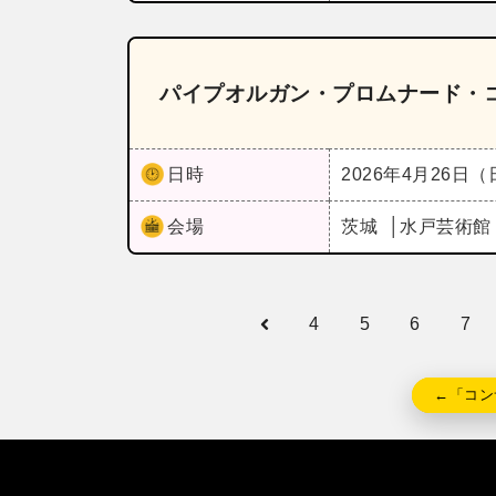
パイプオルガン・プロムナード・コン
日時
2026年4月26日
会場
茨城
水戸芸術館
4
5
6
7
←「コン