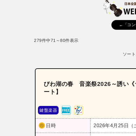
←「コン
279件中71～80件表示
ソート
びわ湖の春 音楽祭2026～誘い
ート】
鍵盤楽器
日時
2026年4月25日