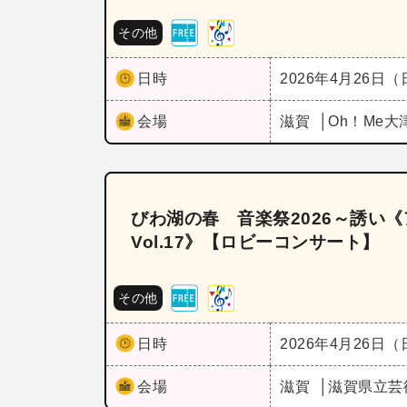
その他
日時
2026年4月26日
会場
滋賀
Oh！Me
びわ湖の春 音楽祭2026～誘
Vol.17》【ロビーコンサート】
その他
日時
2026年4月26日
会場
滋賀
滋賀県立芸