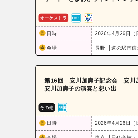
オーケストラ
日時
2026年4月26日
会場
長野
道の駅南信
第16回 安川加壽子記念会 安
安川加壽子の演奏と想い出
その他
日時
2026年4月26日
会場
東京
日仏会館・