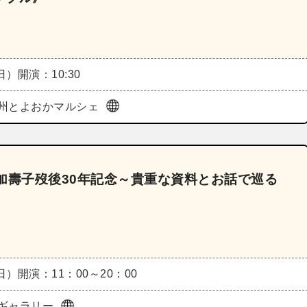
（日）
開演：10:30
州とよおかマルシェ
川加壽子歿後30年記念～貴重な資料とお話で巡る
（日）
開演：11：00～20：00
ギャラリー