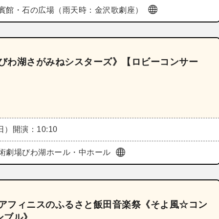
賓館・石の広場（雨天時：金沢歌劇座）
《びわ湖さがみねシスターズ》【ロビーコンサー
（日）
開演：10:10
術劇場びわ湖ホール・中ホール
～アフィニスのふるさと飯田音楽祭《そよ風☆コン
ンブル》