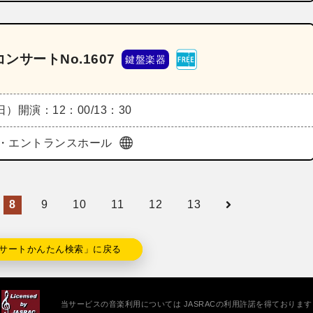
サートNo.1607
鍵盤楽器
（日）
開演：12：00/13：30
・エントランスホール
8
9
10
11
12
13
サートかんたん検索」に戻る
当サービスの音楽利用については JASRACの利用許諾を得ております