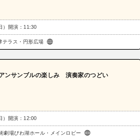
（日）
開演：11:30
大津テラス・円形広場
い《アンサンブルの楽しみ 演奏家のつどい
（日）
開演：12:00
術劇場びわ湖ホール・メインロビー