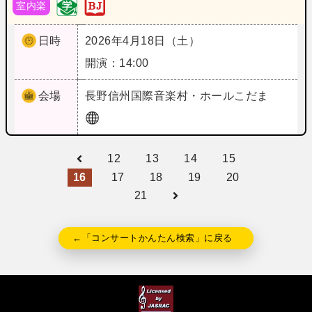
室内楽
日時
2026年4月18日（土）
開演：14:00
会場
長野
信州国際音楽村・ホールこだま
12
13
14
15
16
17
18
19
20
21
←「コンサートかんたん検索」に戻る