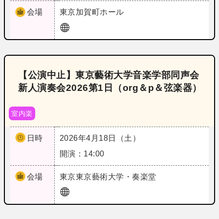
会場
東京
加賀町ホール
【公演中止】東京藝術大学音楽学部同声会
新人演奏会2026第1日（org＆p＆弦楽器）
室内楽
日時
2026年4月18日（土）
開演：14:00
会場
東京
東京藝術大学・奏楽堂