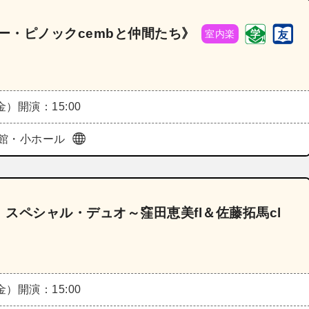
ー・ピノックcembと仲間たち》
室内楽
（金）
開演：15:00
館・小ホール
スペシャル・デュオ～窪田恵美fl＆佐藤拓馬cl
（金）
開演：15:00