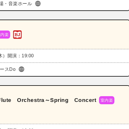
場・音楽ホール
室内楽
（木）
開演：19:00
ペースDo
 Orchestra～Spring Concert
室内楽