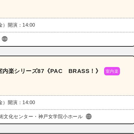
（金）
開演：14:00
ル
楽シリーズ87《PAC BRASS！》
室内楽
（金）
開演：14:00
術文化センター・神戸女学院小ホール