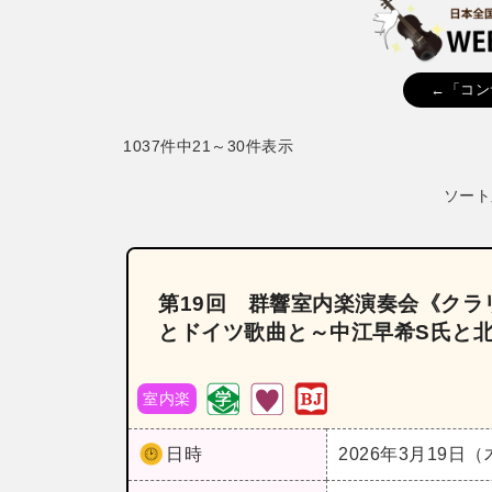
←「コン
1037件中21～30件表示
ソート
第19回 群響室内楽演奏会《ク
とドイツ歌曲と～中江早希S氏と
室内楽
日時
2026年3月19日