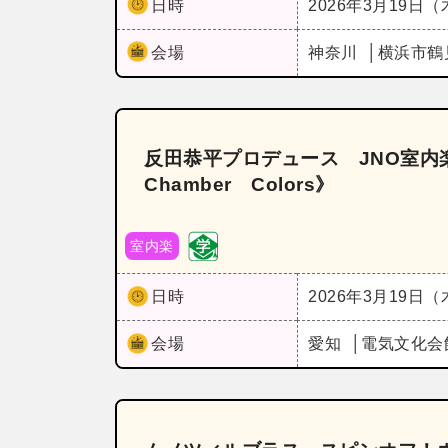
日時
2026年3月19日
会場
神奈川
横浜市鶴
反田恭平プロデュース JNO室内楽
Chamber Colors》
室内楽
日時
2026年3月19日
会場
愛知
電気文化会