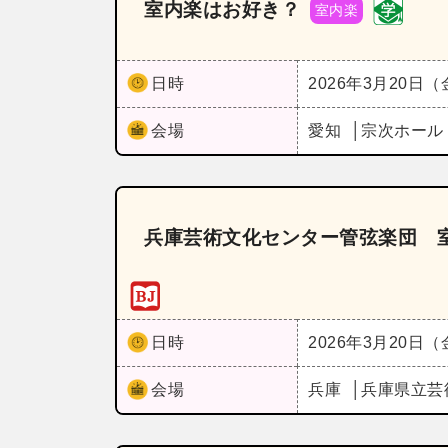
室内楽はお好き？
室内楽
日時
2026年3月20日
会場
愛知
宗次ホー
兵庫芸術文化センター管弦楽団 室内
日時
2026年3月20日
会場
兵庫
兵庫県立芸