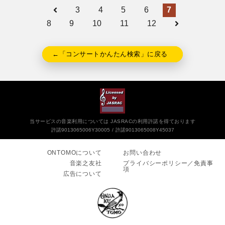
3
4
5
6
7
8
9
10
11
12
←「コンサートかんたん検索」に戻る
当サービスの音楽利用については JASRACの利用許諾を得ております
許諾9013065006Y30005
許諾9013065008Y45037
ONTOMOについて
お問い合わせ
音楽之友社
プライバシーポリシー／免責事
項
広告について