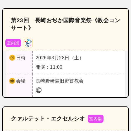
第23回 長崎おぢか国際音楽祭《教会コン
サート》
室内楽
日時
2026年3月28日（土）
開演：11:00
会場
長崎
野崎島旧野首教会
クァルテット・エクセルシオ
室内楽