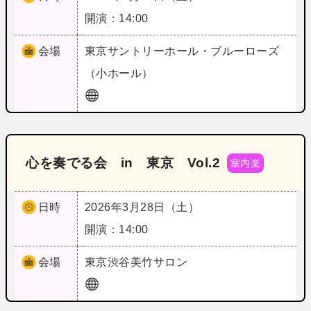
開演：14:00
会場
東京
サントリーホール・ブルーローズ
（小ホール）
心を奏でる会 in 東京 Vol.2
室内楽
日時
2026年3月28日（土）
開演：14:00
会場
東京
渋谷美竹サロン