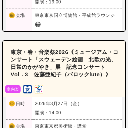
開演：19:00
会場
東京
東京国立博物館・平成館ラウンジ
東京・春・音楽祭2026《ミュージアム・コ
ンサート「スウェーデン絵画 北欧の光、
日常のかがやき」展 記念コンサート
Vol．3 佐藤亜紀子（バロックlute）》
室内楽
日時
2026年3月27日（金）
開演：14:00
会場
東京
東京都美術館・講堂