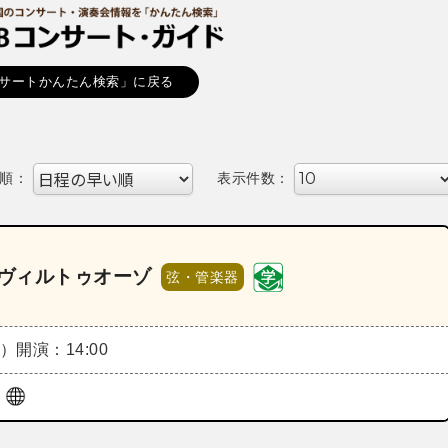
サートかんたん検索」に戻る
順：
表示件数：
～ヴィルトゥオーゾ
弦・管楽器
土）
開演：14:00
ル