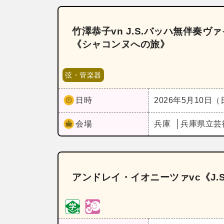
竹澤恭子vn J.S.バッハ無伴奏
《シャコンヌへの旅》
弦・管楽器
日時
2026年5月10日
会場
兵庫
兵庫県立芸
アンドレイ・イオニーツァvc《J.