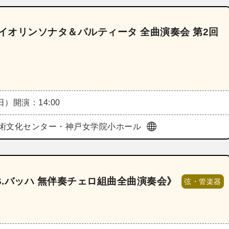
ヴァイオリンソナタ＆パルティータ 全曲演奏会 第2回
（日）
開演：14:00
術文化センター・神戸女学院小ホール
S.バッハ 無伴奏チェロ組曲全曲演奏会》
弦・管楽器