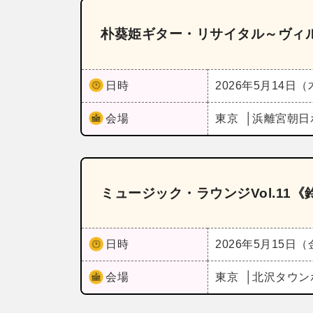
朴葵姫ギター・リサイタル～ヴィ
日時
2026年5月14日
会場
東京
浜離宮朝日
ミュージック・ラウンジVol.11《鈴
日時
2026年5月15日
会場
東京
北沢タウン