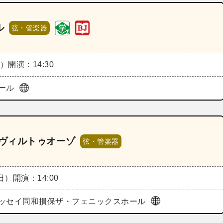
ル
弦・管楽器
土）
開演：14:30
ール
～ヴィルトゥオーゾ
弦・管楽器
（日）
開演：14:00
ッセイ同和損保ザ・フェニックスホール