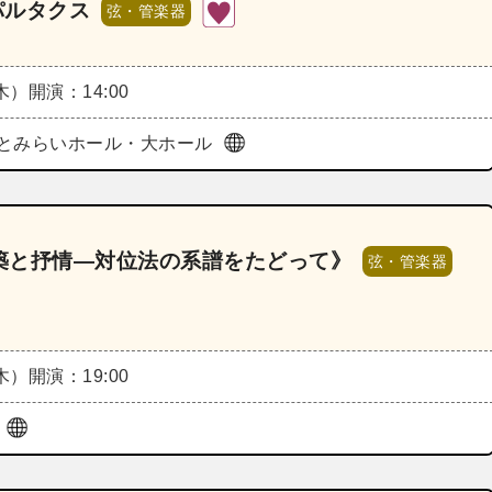
パルタクス
弦・管楽器
（木）
開演：14:00
とみらいホール・大ホール
築と抒情―対位法の系譜をたどって》
弦・管楽器
（木）
開演：19:00
ザ