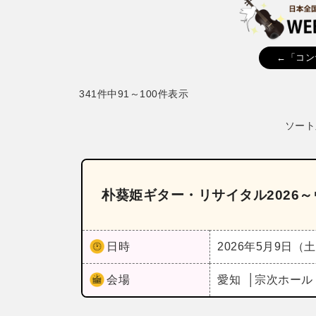
←「コン
341件中91～100件表示
ソート
朴葵姫ギター・リサイタル2026
日時
2026年5月9日（
会場
愛知
宗次ホー