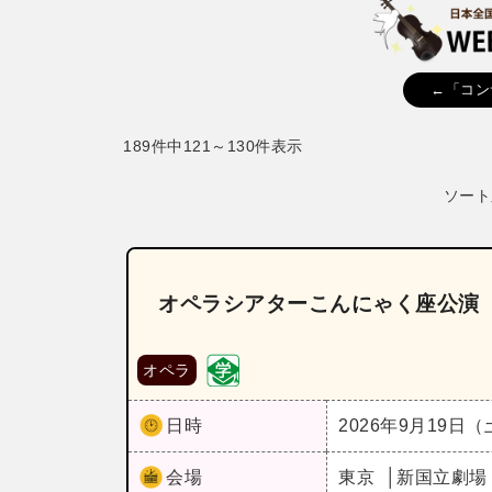
←「コン
189件中121～130件表示
ソート
オペラシアターこんにゃく座公演
オペラ
日時
2026年9月19日
会場
東京
新国立劇場