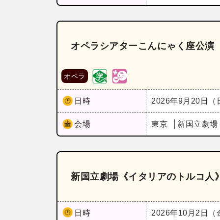
オペラシアターこんにゃく座公演
オペラ
日時
2026年9月20日
会場
東京
新国立劇場
新国立劇場《イタリアのトルコ人
日時
2026年10月2日