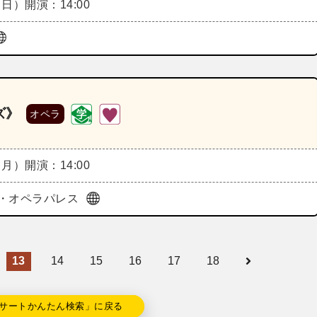
（日）
開演：14:00
ズ》
オペラ
（月）
開演：14:00
・オペラパレス
13
14
15
16
17
18
サートかんたん検索」に戻る