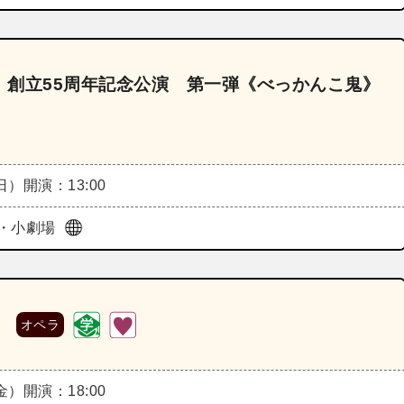
 創立55周年記念公演 第一弾《べっかんこ鬼》
（日）
開演：13:00
・小劇場
》
オペラ
（金）
開演：18:00