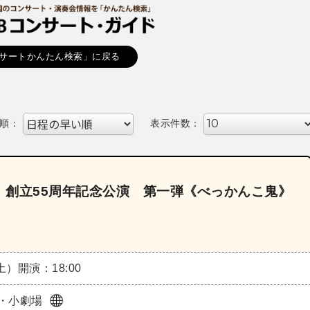
サートかんたん検索」に戻る
順：
表示件数：
 創立55周年記念公演 第一弾《べっかんこ鬼》
（土）
開演：18:00
・小劇場