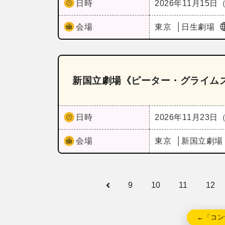
日時
2026年11月15日
会場
東京
日生劇場
新国立劇場《ピーター・グライム
日時
2026年11月23日
会場
東京
新国立劇場
9
10
11
12
←「コン