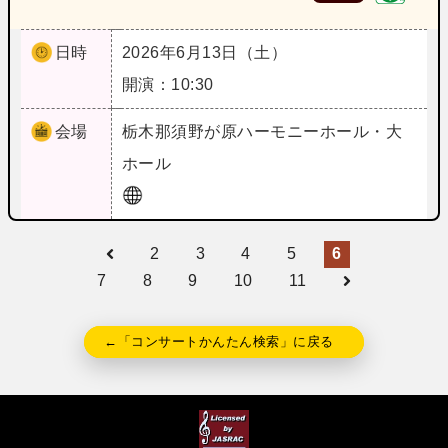
日時
2026年6月13日（土）
開演：10:30
会場
栃木
那須野が原ハーモニーホール・大
ホール
2
3
4
5
6
7
8
9
10
11
←「コンサートかんたん検索」に戻る