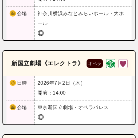
会場
神奈川
横浜みなとみらいホール・大ホ
ール
新国立劇場《エレクトラ》
オペラ
日時
2026年7月2日（木）
開演：14:00
会場
東京
新国立劇場・オペラパレス