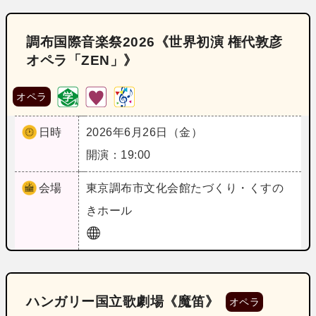
調布国際音楽祭2026《世界初演 権代敦彦
オペラ「ZEN」》
オペラ
日時
2026年6月26日（金）
開演：19:00
会場
東京
調布市文化会館たづくり・くすの
きホール
ハンガリー国立歌劇場《魔笛》
オペラ