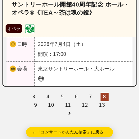
サントリーホール開館40周年記念 ホール・
オペラ®《TEA～茶は魂の鏡》
オペラ
日時
2026年7月4日（土）
開演：17:00
会場
東京
サントリーホール・大ホール
4
5
6
7
8
9
10
11
12
13
←「コンサートかんたん検索」に戻る