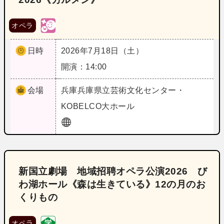
オペラ
日時
2026年7月18日（土）
開演：14:00
会場
兵庫
兵庫県立芸術文化センター・
KOBELCO大ホール
新国立劇場 地域招聘オペラ公演2026 び
わ湖ホール《森は生きている》12の月のお
くりもの
オペラ