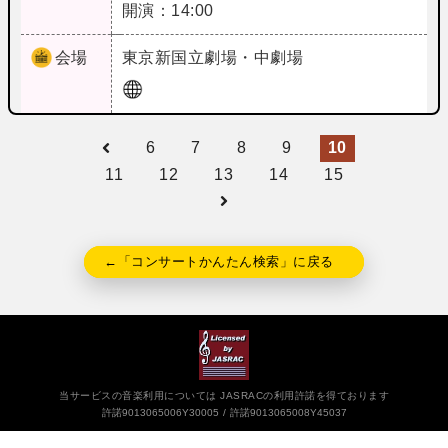
開演：14:00
会場
東京
新国立劇場・中劇場
6
7
8
9
10
11
12
13
14
15
←「コンサートかんたん検索」に戻る
当サービスの音楽利用については JASRACの利用許諾を得ております
許諾9013065006Y30005
許諾9013065008Y45037