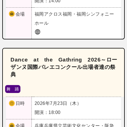
開演：14:00
会場
福岡
アクロス福岡・福岡シンフォニー
ホール
Dance at the Gathring 2026～ロー
ザンヌ国際バレエコンクール出場者達の祭
典
舞 踊
日時
2026年7月23日（木）
開演：18:00
会場
兵庫
兵庫県立芸術文化センター・阪急