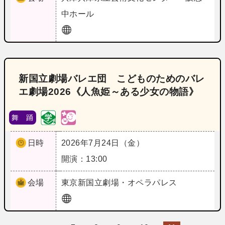
中ホール
新国立劇場バレエ団 こどものためのバレ
エ劇場2026《人魚姫～ある少女の物語》
舞 踊
日時
2026年7月24日（金）
開演：13:00
会場
東京
新国立劇場・オペラパレス