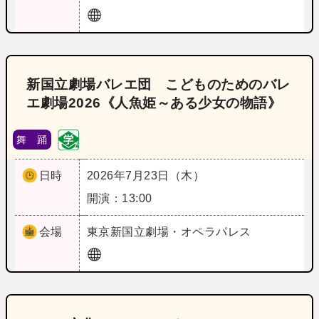
新国立劇場バレエ団 こどものためのバレ
エ劇場2026《人魚姫～ある少女の物語》
舞 踊
日時
2026年7月23日（木）
開演：13:00
会場
東京
新国立劇場・オペラパレス