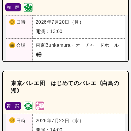
舞 踊
日時
2026年7月20日（月）
開演：13:00
会場
東京
Bunkamura・オーチャードホール
東京バレエ団 はじめてのバレエ《白鳥の
湖》
舞 踊
日時
2026年7月22日（水）
開演：14:00