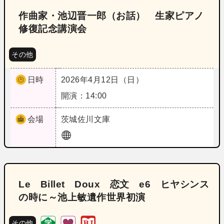
作曲家・池辺晋一郎（お話） 生家ピアノ
修復記念講演会
その他
日時
2026年4月12日（日）
開演：14:00
会場
茨城
佐川文庫
Le Billet Doux 恋文 e6 ヒヤシンス
の時に～池上敏遺作世界初演
その他