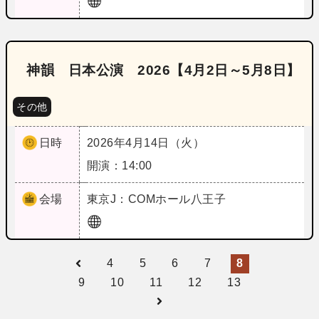
神韻 日本公演 2026【4月2日～5月8日】
その他
日時
2026年4月14日（火）
開演：14:00
会場
東京
J：COMホール八王子
4
5
6
7
8
9
10
11
12
13