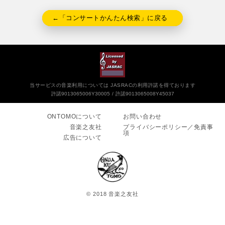
←「コンサートかんたん検索」に戻る
当サービスの音楽利用については JASRACの利用許諾を得ております
許諾9013065006Y30005
許諾9013065008Y45037
ONTOMOについて
お問い合わせ
音楽之友社
プライバシーポリシー／免責事
項
広告について
© 2018 音楽之友社