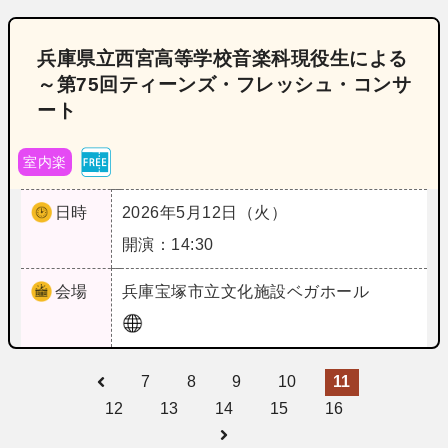
兵庫県立西宮高等学校音楽科現役生による
～第75回ティーンズ・フレッシュ・コンサ
ート
室内楽
日時
2026年5月12日（火）
開演：14:30
会場
兵庫
宝塚市立文化施設ベガホール
7
8
9
10
11
12
13
14
15
16