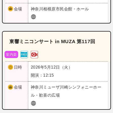
会場
神奈川
相模原市民会館・ホール
東響ミニコンサート in MUZA 第117回
室内楽
日時
2026年5月12日（火）
開演：12:15
会場
神奈川
ミューザ川崎シンフォニーホー
ル・歓喜の広場