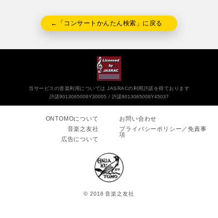
←「コンサートかんたん検索」に戻る
当サービスの音楽利用については JASRACの利用許諾を得ております
許諾9013065006Y30005
許諾9013065008Y45037
ONTOMOについて
お問い合わせ
音楽之友社
プライバシーポリシー／免責事
項
広告について
© 2018 音楽之友社