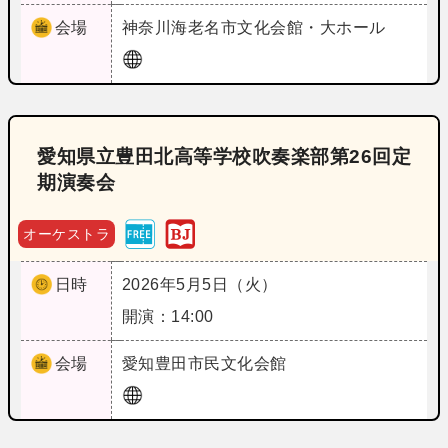
会場
神奈川
海老名市文化会館・大ホール
愛知県立豊田北高等学校吹奏楽部第26回定
期演奏会
オーケストラ
日時
2026年5月5日（火）
開演：14:00
会場
愛知
豊田市民文化会館