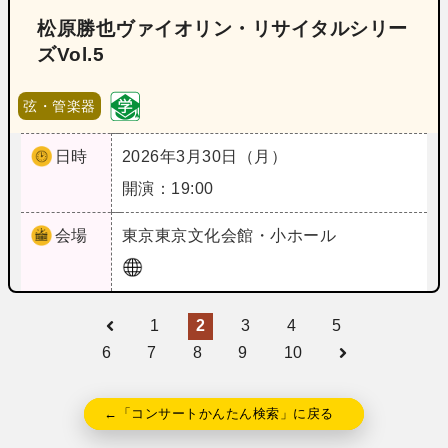
松原勝也ヴァイオリン・リサイタルシリー
ズVol.5
弦・管楽器
日時
2026年3月30日（月）
開演：19:00
会場
東京
東京文化会館・小ホール
1
2
3
4
5
6
7
8
9
10
←「コンサートかんたん検索」に戻る