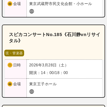
会場
東京
武蔵野市民文化会館・小ホール
スピカコンサートNo.185《石川静vnリサイ
タル》
弦・管楽器
日時
2026年3月28日（土）
開演：14：00/18：00
会場
東京
王子ホール