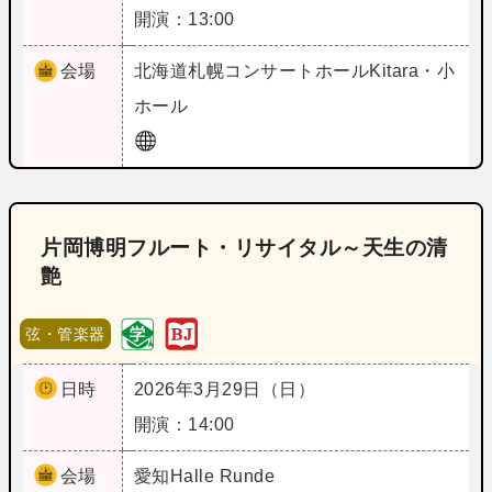
開演：13:00
会場
北海道
札幌コンサートホールKitara・小
ホール
片岡博明フルート・リサイタル～天生の清
艶
弦・管楽器
日時
2026年3月29日（日）
開演：14:00
会場
愛知
Halle Runde