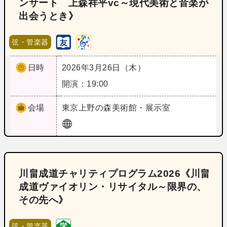
ンサート 上森祥平vc～現代美術と音楽が
出会うとき》
弦・管楽器
日時
2026年3月26日（木）
開演：19:00
会場
東京
上野の森美術館・展示室
川畠成道チャリティプログラム2026《川畠
成道ヴァイオリン・リサイタル～限界の、
その先へ》
弦・管楽器