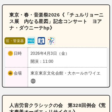
東京・春・音楽祭2026《「チュルリョーニ
ス展 内なる星図」記念コンサート ヨア
ナ・ダウニーテhp》
弦・管楽器
日時
2026年4月3日（金）
開演：11:00
会場
東京
東京文化会館・大ホールホワイエ
人吉労音クラシックの会 第328回例会《荒
木奏美オーボエ・リサイタル》