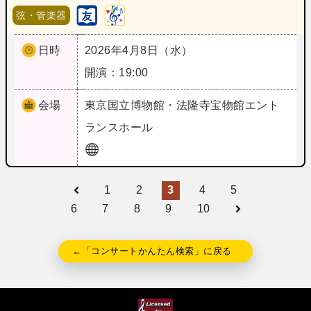
弦・管楽器
日時
2026年4月8日（水）
開演：19:00
会場
東京
国立博物館・法隆寺宝物館エント
ランスホール
1
2
3
4
5
6
7
8
9
10
←「コンサートかんたん検索」に戻る