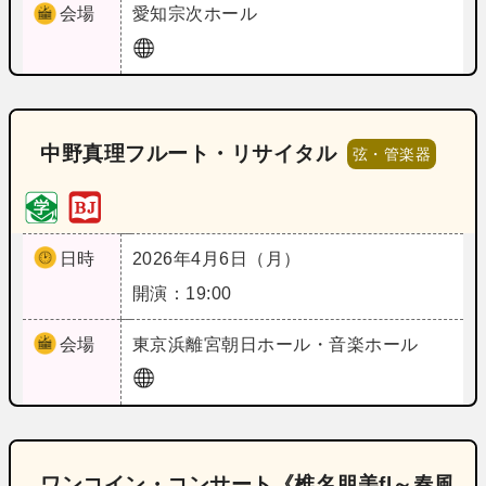
会場
愛知
宗次ホール
中野真理フルート・リサイタル
弦・管楽器
日時
2026年4月6日（月）
開演：19:00
会場
東京
浜離宮朝日ホール・音楽ホール
ワンコイン・コンサート《椎名朋美fl～春風