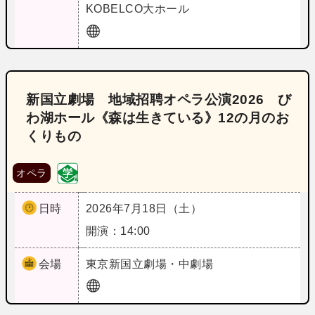
KOBELCO大ホール
新国立劇場 地域招聘オペラ公演2026 び
わ湖ホール《森は生きている》12の月のお
くりもの
オペラ
日時
2026年7月18日（土）
開演：14:00
会場
東京
新国立劇場・中劇場