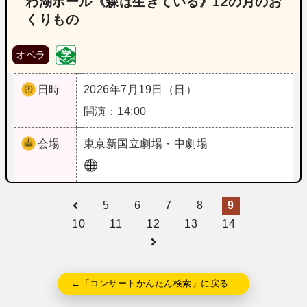
わ湖ホール《森は生きている》12の月のお
くりもの
オペラ
日時
2026年7月19日（日）
開演：14:00
会場
東京
新国立劇場・中劇場
5
6
7
8
9
10
11
12
13
14
←「コンサートかんたん検索」に戻る