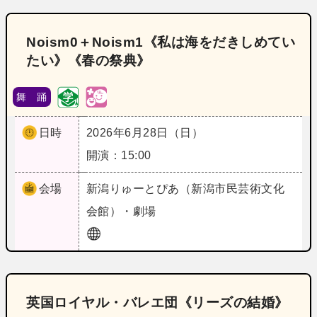
Noism0＋Noism1《私は海をだきしめてい
たい》《春の祭典》
舞 踊
日時
2026年6月28日（日）
開演：15:00
会場
新潟
りゅーとぴあ（新潟市民芸術文化
会館）・劇場
英国ロイヤル・バレエ団《リーズの結婚》