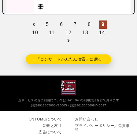
5
6
7
8
9
10
11
12
13
14
←「コンサートかんたん検索」に戻る
当サービスの音楽利用については JASRACの利用許諾を得ております
許諾9013065006Y30005
許諾9013065008Y45037
ONTOMOについて
お問い合わせ
音楽之友社
プライバシーポリシー／免責事
項
広告について