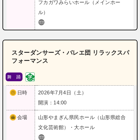
フカガワみらいホール（メインホー
ル）
スターダンサーズ・バレエ団 リラックスパ
フォーマンス
舞 踊
日時
2026年7月4日（土）
開演：14:00
会場
山形
やまぎん県民ホール（山形県総合
文化芸術館）・大ホール