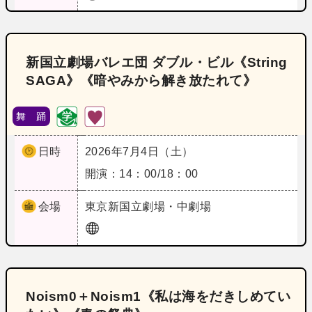
新国立劇場バレエ団 ダブル・ビル《String
SAGA》《暗やみから解き放たれて》
舞 踊
日時
2026年7月4日（土）
開演：14：00/18：00
会場
東京
新国立劇場・中劇場
Noism0＋Noism1《私は海をだきしめてい