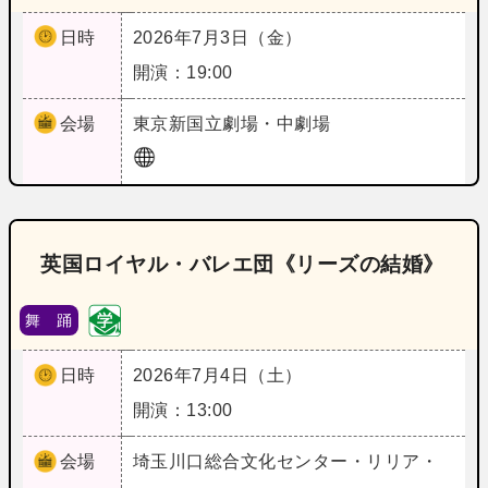
日時
2026年7月3日（金）
開演：19:00
会場
東京
新国立劇場・中劇場
英国ロイヤル・バレエ団《リーズの結婚》
舞 踊
日時
2026年7月4日（土）
開演：13:00
会場
埼玉
川口総合文化センター・リリア・