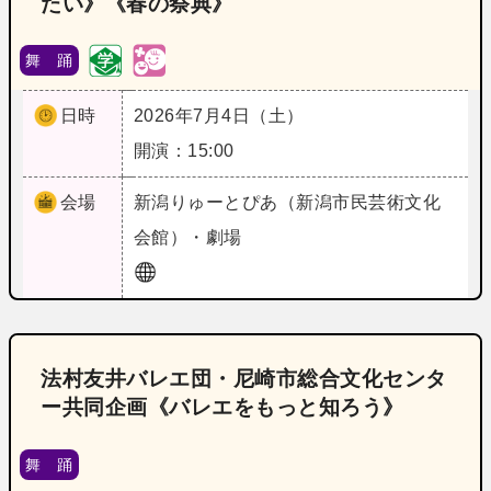
たい》《春の祭典》
舞 踊
日時
2026年7月4日（土）
開演：15:00
会場
新潟
りゅーとぴあ（新潟市民芸術文化
会館）・劇場
法村友井バレエ団・尼崎市総合文化センタ
ー共同企画《バレエをもっと知ろう》
舞 踊