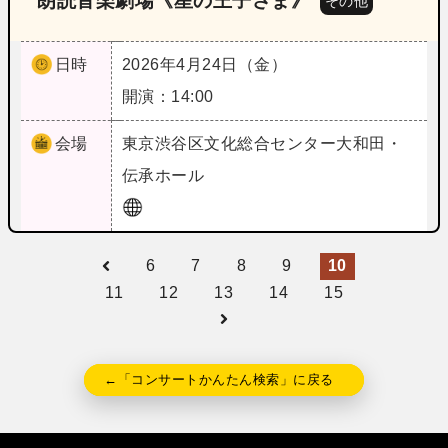
朗読音楽劇場《星の王子さま》
その他
日時
2026年4月24日（金）
開演：14:00
会場
東京
渋谷区文化総合センター大和田・
伝承ホール
6
7
8
9
10
11
12
13
14
15
←「コンサートかんたん検索」に戻る