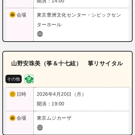
開演：14:00
会場
東京
豊洲文化センター・シビックセン
ターホール
山野安珠美（筝＆十七絃） 箏リサイタル
その他
日時
2026年4月20日（月）
開演：19:00
会場
東京
ムジカーザ