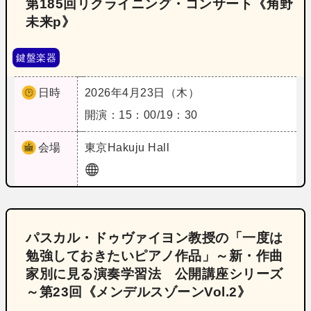
第185回リクライニング・コンサート《角野
未来p》
鍵盤楽器
日時
2026年4月23日（木）
開演：15：00/19：30
会場
東京
Hakuju Hall
パスカル・ドゥヴァイヨン教授の「一度は
勉強しておきたいピアノ作品」～新・作曲
家別に見る演奏学習法 公開講座シリーズ
～第23回《メンデルスゾーンVol.2》