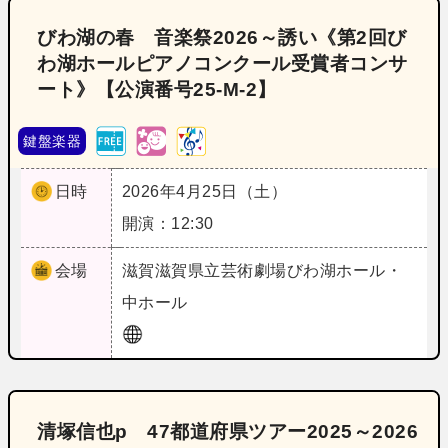
びわ湖の春 音楽祭2026～誘い《第2回び
わ湖ホールピアノコンクール受賞者コンサ
ート》【公演番号25‐M‐2】
鍵盤楽器
日時
2026年4月25日（土）
開演：12:30
会場
滋賀
滋賀県立芸術劇場びわ湖ホール・
中ホール
清塚信也p 47都道府県ツアー2025～2026