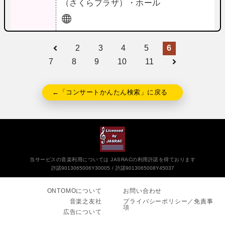
（さくらプラザ）・ホール
2
3
4
5
6
7
8
9
10
11
←「コンサートかんたん検索」に戻る
当サービスの音楽利用については JASRACの利用許諾を得ております
許諾9013065006Y30005
許諾9013065008Y45037
ONTOMOについて
お問い合わせ
音楽之友社
プライバシーポリシー／免責事
項
広告について