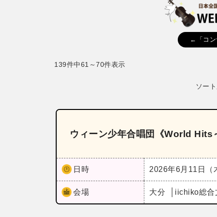
←「コン
139件中61～70件表示
ソート
ウィーン少年合唱団《World Hi
日時
2026年6月11日
会場
大分
iichik