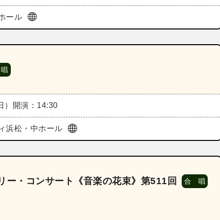
ホール
 唱
（日）
開演：14:30
ィ浜松・中ホール
リー・コンサート《音楽の花束》第511回
合 唱