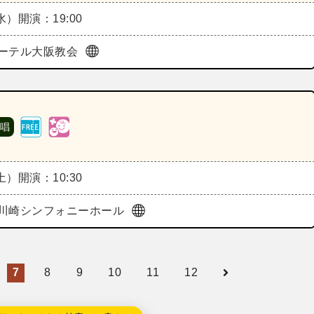
（水）
開演：19:00
ーテル大阪教会
 唱
（土）
開演：10:30
川崎シンフォニーホール
7
8
9
10
11
12