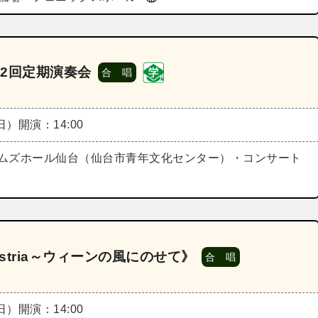
2回定期演奏会
合 唱
（日）
開演：14:00
ムズホール仙台（仙台市青年文化センター）・コンサート
ustria～ウィーンの風にのせて》
合 唱
（日）
開演：14:00