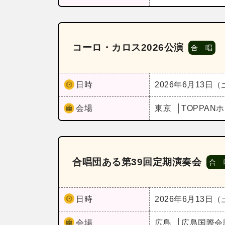
コーロ・カロス2026公演
合 唱
日時
2026年6月13日
会場
東京
TOPPAN
合唱団ある第39回定期演奏会
合 
日時
2026年6月13日
会場
広島
広島国際会