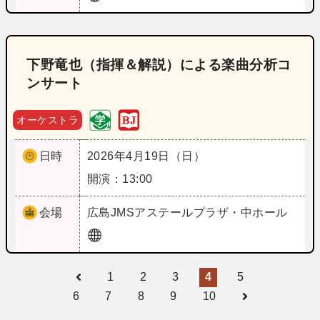
下野竜也（指揮＆解説）による楽曲分析コ
ンサート
オーケストラ
日時
2026年4月19日（日）
開演：13:00
会場
広島
JMSアステールプラザ・中ホール
1
2
3
4
5
6
7
8
9
10