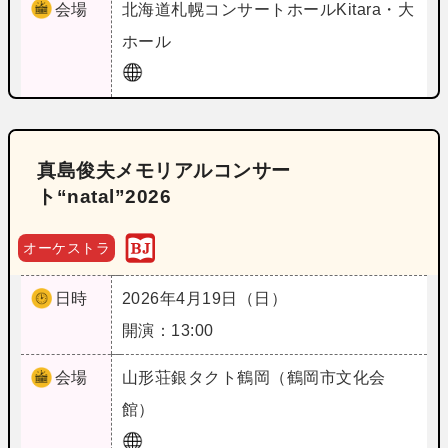
会場
北海道
札幌コンサートホールKitara・大
ホール
真島俊夫メモリアルコンサー
ト“natal”2026
オーケストラ
日時
2026年4月19日（日）
開演：13:00
会場
山形
荘銀タクト鶴岡（鶴岡市文化会
館）