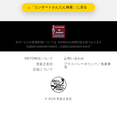
←「コンサートかんたん検索」に戻る
当サービスの音楽利用については JASRACの利用許諾を得ております
許諾9013065006Y30005
許諾9013065008Y45037
ONTOMOについて
お問い合わせ
音楽之友社
プライバシーポリシー／免責事
項
広告について
© 2018 音楽之友社