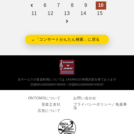
6
7
8
9
10
11
12
13
14
15
←「コンサートかんたん検索」に戻る
当サービスの音楽利用については JASRACの利用許諾を得ております
許諾9013065006Y30005
許諾9013065008Y45037
ONTOMOについて
お問い合わせ
音楽之友社
プライバシーポリシー／免責事
項
広告について