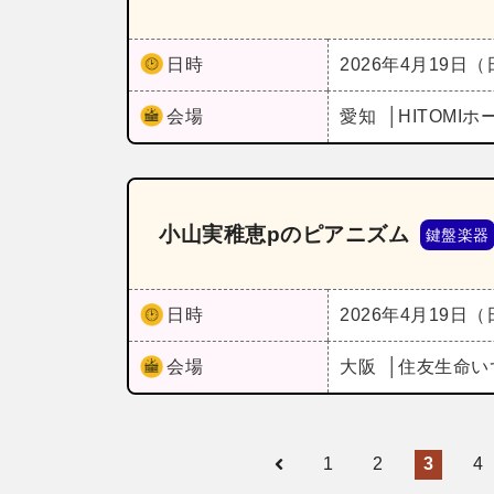
日時
2026年4月19日
会場
愛知
HITOMI
小山実稚恵pのピアニズム
鍵盤楽器
日時
2026年4月19日
会場
大阪
住友生命い
1
2
3
4