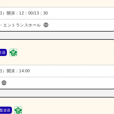
（日）
開演：12：00/13：30
・エントランスホール
楽器
（日）
開演：14:00
ル
盤楽器