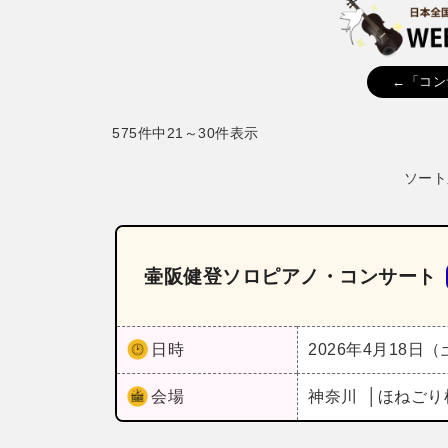
←「コン
575件中21～30件表示
ソート
壷阪健登ソロピアノ・コンサート
日時
2026年4月18日
会場
神奈川
ほねごり