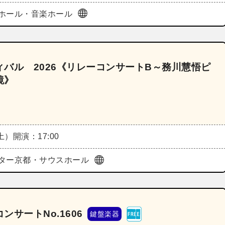
ホール・音楽ホール
バル 2026《リレーコンサートB～務川慧悟ピ
鏡》
（土）
開演：17:00
ター京都・サウスホール
サートNo.1606
鍵盤楽器