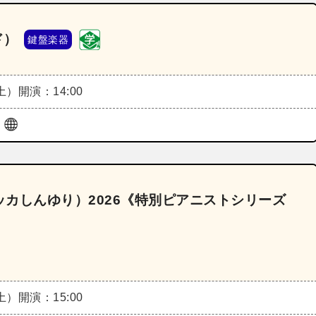
ド）
鍵盤楽器
（土）
開演：14:00
ル
ッカしんゆり）2026《特別ピアニストシリーズ
（土）
開演：15:00