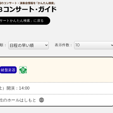
サートかんたん検索」に戻る
順：
表示件数：
鍵盤楽器
（土）
開演：14:00
杜のホールはしもと