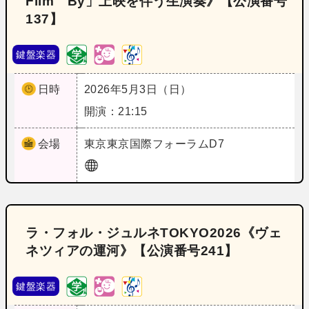
Film By」上映を伴う生演奏》【公演番号
137】
鍵盤楽器
日時
2026年5月3日（日）
開演：21:15
会場
東京
東京国際フォーラムD7
ラ・フォル・ジュルネTOKYO2026《ヴェ
ネツィアの運河》【公演番号241】
鍵盤楽器