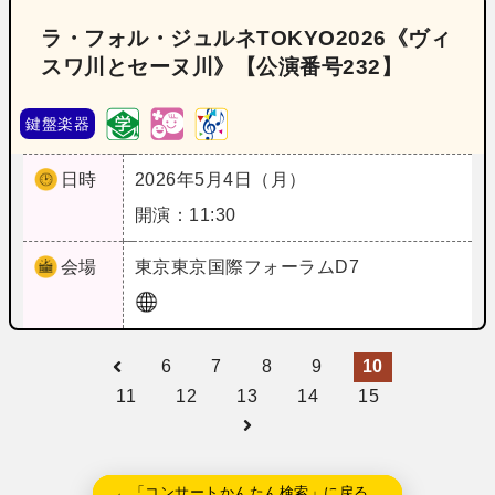
ラ・フォル・ジュルネTOKYO2026《ヴィ
スワ川とセーヌ川》【公演番号232】
鍵盤楽器
日時
2026年5月4日（月）
開演：11:30
会場
東京
東京国際フォーラムD7
6
7
8
9
10
11
12
13
14
15
←「コンサートかんたん検索」に戻る